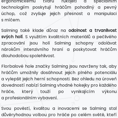
ergonomickému tvaru rukojeti a speciálním
technologiím poskytují hráčům pohodlný a pevný
úchop, což zvyšuje jejich přesnost a manipulaci
s míčem.
Salming také klade důraz na
odolnost a trvanlivost
svých holí
. S využitím kvalitních materiálů a pečlivého
zpracování jsou holí Salming schopny odolávat
nárokům intenzivního hraní a poskytovat hráčům
dlouhodobou spolehlivost.
Florbalové hole značky Salming jsou navrženy tak, aby
hráčům umožnily dosáhnout jejich plného potenciálu
a vylepšit jejich herní schopnosti. Bez ohledu na úroveň
dovedností nabízí Salming vhodné hokejky pro každého
hráče, který touží po vynikajícím výkonu
a profesionálním vybavení.
Svou pověstí, kvalitou a inovacemi se Salming stal
důvěryhodnou volbou pro hráče po celém světě, kteří