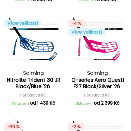
Více velikostí
-4 %
Více velikostí
Salming
Salming
Nitrolite Trident 30 JR
Q-series Aero Quest1
Black/Blue '26
F27 Black/Silver '26
Florbalová hůl
Florbalová hůl
od 1 439 Kč
od 2 399 Kč
Skladem
Skladem
-30 %
-2 %