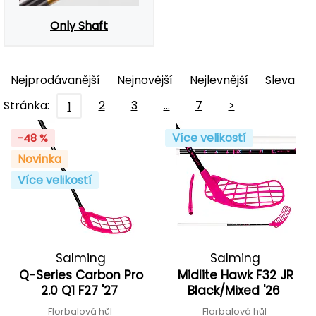
Only Shaft
Nejprodávanější
Nejnovější
Nejlevnější
Sleva
Stránka:
2
3
…
7
>
1
Více velikostí
-48 %
Novinka
Více velikostí
Salming
Salming
Q-Series Carbon Pro
Midlite Hawk F32 JR
2.0 Q1 F27 '27
Black/Mixed '26
Florbalová hůl
Florbalová hůl