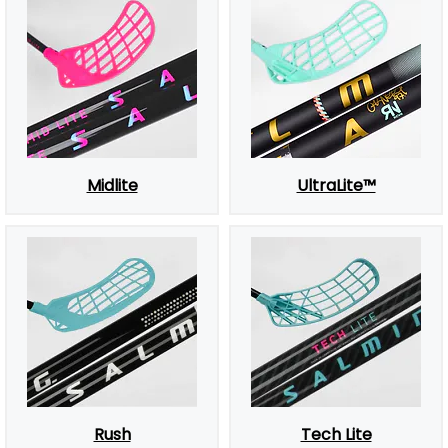
Midlite
UltraLite™
Rush
Tech Lite