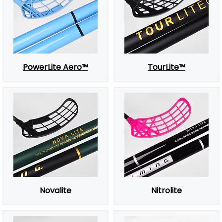
PowerLite Aero™
TourLite™
Novalite
Nitrolite