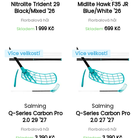
Nitrolite Trident 29
Midlite Hawk F35 JR
Black/Mixed '26
Blue/White '26
Florbalová hůl
Florbalová hůl
1 999 Kč
699 Kč
Skladem
Skladem
Více velikostí
Více velikostí
Salming
Salming
Q-Series Carbon Pro
Q-Series Carbon Pro
2.0 29 '27
2.0 27 '27
Florbalová hůl
Florbalová hůl
3 390 Kč
3 390 Kč
Skladem
Skladem