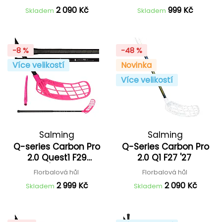
2 090 Kč
999 Kč
Skladem
Skladem
-8 %
-48 %
Více velikostí
Novinka
Více velikostí
Salming
Salming
Q-series Carbon Pro
Q-Series Carbon Pro
2.0 Quest1 F29
2.0 Q1 F27 '27
Black/Silver '26
Florbalová hůl
Florbalová hůl
2 999 Kč
2 090 Kč
Skladem
Skladem