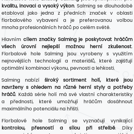
kvalitu, inovaci a vysoký výkon
. Salming se dlouhodobě
etabloval jako jedna z předních značek v oblasti
florbalového vybavení a je preferovanou volbou
mnoha profesionálních hráčů po celém světě.
Hlavním
cílem značky Salming je poskytovat hráčům
všech úrovní nejlepší možnou herní zkušenost
.
Florbalové hole Salming jsou vyrobeny s využitím
nejnovějších technologií a materiálů, které zajišťují
optimální kombinaci výkonu, pevnosti a lehkosti.
Salming nabízí
široký sortiment holí, které jsou
navrženy s ohledem na různé herní styly a potřeby
hráčů
. Každá série holí má své vlastní charakteristiky
a přednosti, které umožňují hráčům dosáhnout
maximálního potenciálu na hřišti.
Florbalové hole Salming se vyznačují vynikající
kontrolou, přesností a sílou při střelbě
. Díky