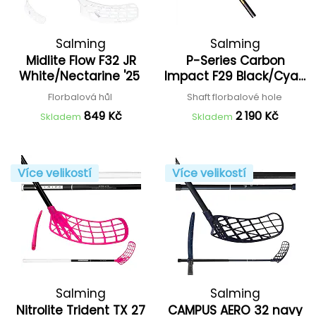
Salming
Salming
Midlite Flow F32 JR
P-Series Carbon
White/Nectarine '25
Impact F29 Black/Cyan
'25
Florbalová hůl
Shaft florbalové hole
849 Kč
2 190 Kč
Skladem
Skladem
Více velikostí
Více velikostí
Salming
Salming
Nitrolite Trident TX 27
CAMPUS AERO 32 navy