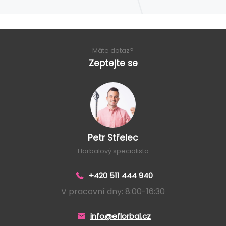
Máte dotaz?
Zeptejte se
Petr Střelec
Florbalový specialista
+420 511 444 940
V pracovní dny: 8:00-16:30
info@eflorbal.cz