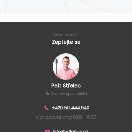
Máte dotaz?
Zeptejte se
Petr Střelec
Florbalový specialista
+420 511 444 940
V pracovní dny: 8:00-16:30
info@eflorbal.cz