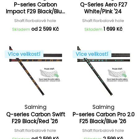
P-series Carbon
Q-Series Aero F27
Impact F29 Black/Blue
White/Pink '24
'26
Shaft florbalové hole
Shaft florbalové hole
od 2 599 Kč
1 699 Kč
Skladem
Skladem
Více velikostí
Více velikostí
Salming
Salming
Q-series Carbon Swift
P-series Carbon Pro 2.0
F29 Black/Red '26
F25 Black/Blue '26
Shaft florbalové hole
Shaft florbalové hole
od 2 599 Kč
2 599 Kč