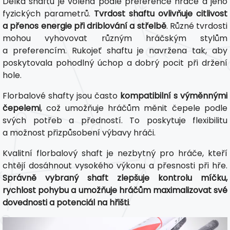
Délka shaftu je volena podle preference hráče a jeho
fyzických parametrů.
Tvrdost shaftu ovlivňuje citlivost
a přenos energie při driblování a střelbě
. Různé tvrdosti
mohou vyhovovat různým hráčským stylům
a preferencím. Rukojeť shaftu je navržena tak, aby
poskytovala pohodlný úchop a dobrý pocit při držení
hole.
Florbalové shafty jsou často
kompatibilní s výměnnými
čepelemi
, což umožňuje hráčům měnit čepele podle
svých potřeb a předností. To poskytuje flexibilitu
a možnost přizpůsobení výbavy hráči.
Kvalitní florbalový shaft je nezbytný pro hráče, kteří
chtějí dosáhnout vysokého výkonu a přesnosti při hře.
Správně vybraný shaft zlepšuje kontrolu míčku,
rychlost pohybu a umožňuje hráčům maximalizovat své
dovednosti a potenciál na hřišti
.