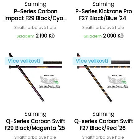
Salming
Salming
P-Series Carbon
P-Series Kickzone Pro
Impact F29 Black/Cyan
F27 Black/Blue '24
'25
Shaft florbalové hole
Shaft florbalové hole
2 190 Kč
2 090 Kč
Skladem
Skladem
Více velikostí
Více velikostí
Salming
Salming
Q-Series Carbon Swift
Q-series Carbon Swift
F29 Black/Magenta '25
F27 Black/Red '26
Shaft florbalové hole
Shaft florbalové hole