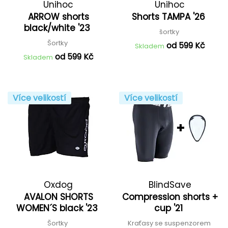
Unihoc
Unihoc
ARROW shorts
Shorts TAMPA '26
black/white '23
šortky
Šortky
od 599 Kč
Skladem
od 599 Kč
Skladem
Více velikostí
Více velikostí
Oxdog
BlindSave
AVALON SHORTS
Compression shorts +
WOMEN´S black '23
cup '21
Šortky
Kraťasy se suspenzorem