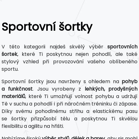
Sportovní šortky
V této kategorii najdeš skvělý výběr
sportovních
šortek
, které Ti poskytnou nejen pohodlí, ale také
stylový vzhled při provozování vašeho oblíbeného
sportu.
Sportovní šortky jsou navrženy s ohledem na
pohyb
a funkčnost
. Jsou vyrobeny z
lehkých, prodyšných
materiálů
, které Ti umožňují volnost pohybu a udržují
Tě v suchu a pohodlí i při náročném tréninku či zápase.
Díky svému pohodlnému střihu a elastickému pasu
se šortky přizpůsobí tělu a poskytnou Ti skvělou
flexibilitu a agilitu na hřišti.
Nabízíme široký
výběr stylů, délek a barev
, aby sis mohl