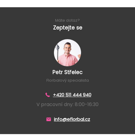
Máte dotaz?
Zeptejte se
Petr Střelec
Florbalový specialista
+420 511 444 940
V pracovní dny: 8:00-16:30
info@eflorbal.cz