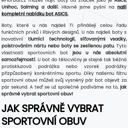
eFlorbal.cz můžeš najít boty od značek jako je
Asics,
Unihoc, Salming a další.
Hlavně jsme pyšní na
naší
kompletní nabídku bot ASICS.
Boty, které u nás najdeš Ti přinášejí celou řadu
funkčních prvků i líbivých designů. U nás najdeš boty s
inovativní
tlumící technologií, síťovanými vsadky,
polstrováním nártu nebo boty se zesílenou patu.
Tyto
vlastnosti sportovních bot
jsou u nás absolutní
samozřejmostí.
U bot do tělocvičny je stejně tak běžná
protiskluzová podrážka nebo vzorek podrážky
přizpůsobený konkrétnímu sportu. Díky našemu filtru
sportovní obuvi můžeš svůj vysněný pár bot objevit za
pár sekund. A teď se už společně podíváme na to,
jak
správně vybrat sportovní obuv!
JAK SPRÁVNĚ VYBRAT
SPORTOVNÍ OBUV