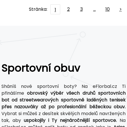
Stránka:
2
3
…
10
>
1
Sportovní obuv
Sháníš nové sportovní boty? Na eFlorbal.cz Ti
přinášíme
obrovský výběr všech druhů sportovních
bot od streetwearových sportovně laděných tenisek
přes nazouváky až po profesionální běžeckou obuv.
Vybrat si můžeš z desítek skvělých modelů navržených
tak, aby
uspokojily i Ty nejnáročnější sportovce.
Na