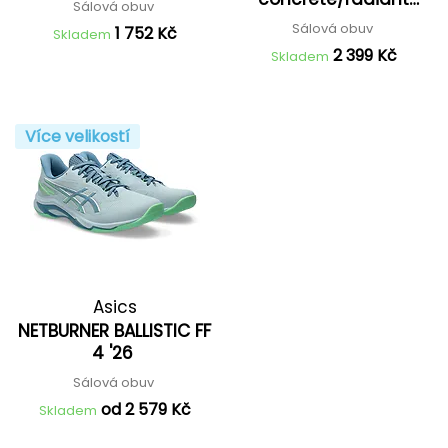
Sálová obuv
amethyst '27
Sálová obuv
1 752 Kč
Skladem
2 399 Kč
Skladem
Více velikostí
Asics
NETBURNER BALLISTIC FF
4 '26
Sálová obuv
od 2 579 Kč
Skladem