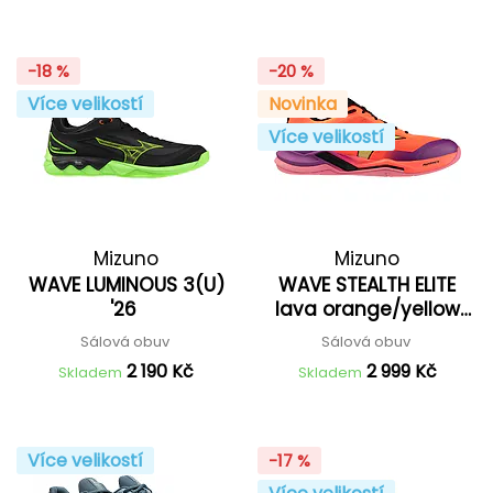
-18 %
-20 %
Více velikostí
Novinka
Více velikostí
Mizuno
Mizuno
WAVE LUMINOUS 3(U)
WAVE STEALTH ELITE
'26
lava orange/yellow
jasper '27
Sálová obuv
Sálová obuv
2 190 Kč
2 999 Kč
Skladem
Skladem
Více velikostí
-17 %