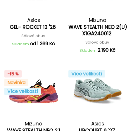
Asics
Mizuno
GEL- ROCKET 12 '26
WAVE STEALTH NEO 2(U)
X1GA240012
Sálová obuv
Sálová obuv
od 1 369 Kč
Skladem
2 190 Kč
Skladem
Více velikostí
-15 %
Novinka
Více velikostí
Mizuno
Asics
WAVE STEALTH NEO 2.1
UPCOURT 6 '27