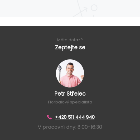
Máte dotaz?
Zeptejte se
Petr Střelec
Florbalový specialista
+420 511 444 940
V pracovní dny: 8:00-16:30