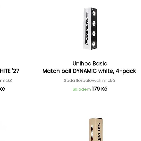
Unihoc Basic
ITE '27
Match ball DYNAMIC white, 4-pack
h míčků
Sada florbalových míčků
 Kč
179 Kč
Skladem