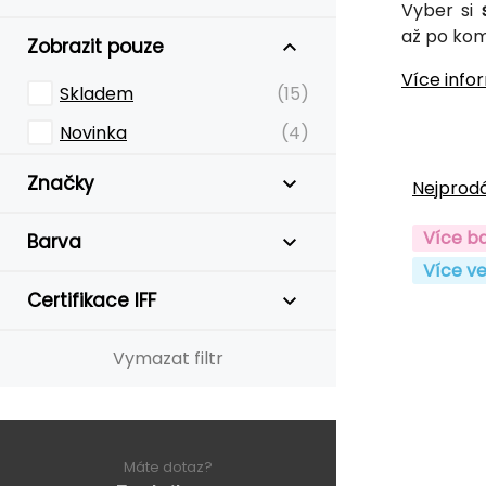
Vyber si
až po ko
Zobrazit pouze
Více info
Skladem
(15)
Novinka
(4)
Značky
Nejprodá
Více b
Barva
Více ve
Certifikace IFF
Vymazat filtr
Máte dotaz?