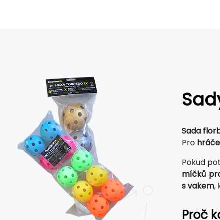
Sad
Sada florb
Pro
hráče
Pokud pot
míčků pro
s vakem
,
Proč k