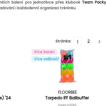
ších balení pro jednotlivce přes klubové
Team Pack
ladování i každodenní organizaci tréninku.
Stránka:
2
>
1
Více barev
Více velikostí
FLOORBEE
es) '24
Torpedo IFF Ballbuffer
ů
Sada míčků