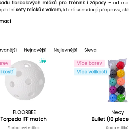
sadu florbalových míčků pro trénink i zápasy
– od men
mpletní
sety míčků s vakem
, které usnadňují přepravu, sk
rmací
vanější
Nejnovější
Nejlevnější
Sleva
arev
Více barev
likostí
Více velikostí
FLOORBEE
Necy
Torpedo IFF match
Bullet (10 piec
Florbalový míček
Sada míčk