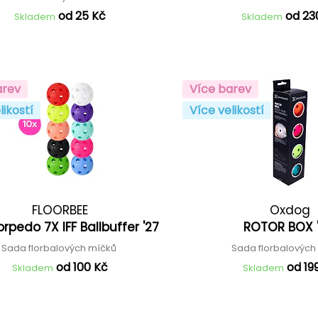
od 25 Kč
od 23
Skladem
Skladem
arev
Více barev
likostí
Více velikostí
FLOORBEE
Oxdog
rpedo 7X IFF Ballbuffer '27
ROTOR BOX 
Sada florbalových míčků
Sada florbalovýc
od 100 Kč
od 19
Skladem
Skladem