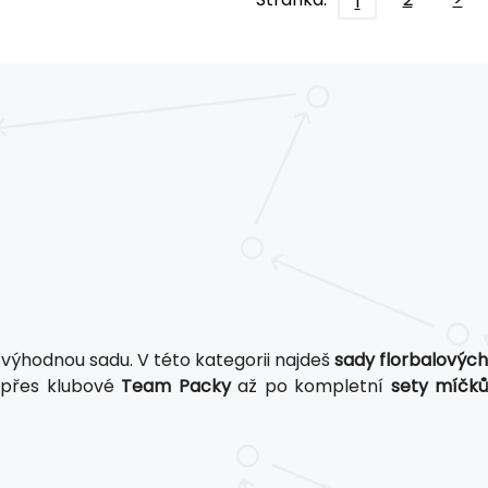
1
t výhodnou sadu. V této kategorii najdeš
sady florbalovýc
 přes klubové
Team Packy
až po kompletní
sety míčk