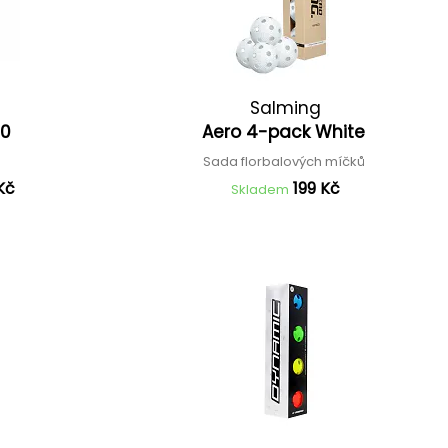
Salming
20
Aero 4-pack White
ů
Sada florbalových míčků
Kč
199 Kč
Skladem