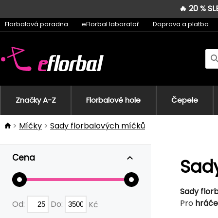
🔥 20 % S
Florbalová poradna
eFlorbal laboratoř
Doprava a platba
Značky A-Z
Florbalové hole
Čepele
Míčky
Sady florbalových míčků
Cena
Sady
Sady florb
Pro
hráče
Od:
Do:
Kč