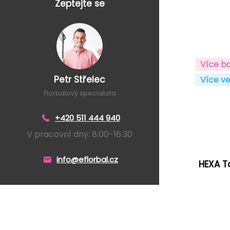
Zeptejte se
Více b
Petr Střelec
Více ve
Florbalový specialista
+420 511 444 940
V pracovní dny: 8:00-16:30
info@eflorbal.cz
HEXA To