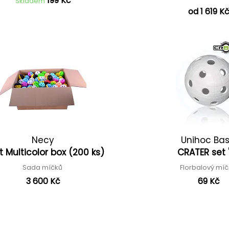
199 Kč
Skladem
od 1 619 K
Necy
Unihoc Bas
et Multicolor box (200 ks)
CRATER set 
Sada míčků
Florbalový mí
3 600 Kč
69 Kč