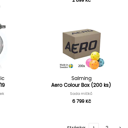
2 899 Kč
č
ic
Salming
'19
Aero Colour Box (200 ks)
ček
Sada míčků
6 799 Kč
Stránka:
2
>