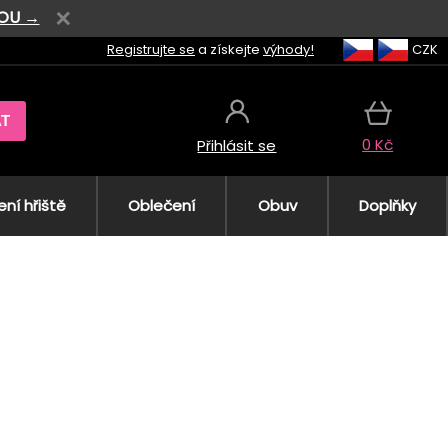
VOU →
Registrujte se
a získejte
výhody!
CZK
AT
0 Kč
Přihlásit se
ní hřiště
Oblečení
Obuv
Doplňky