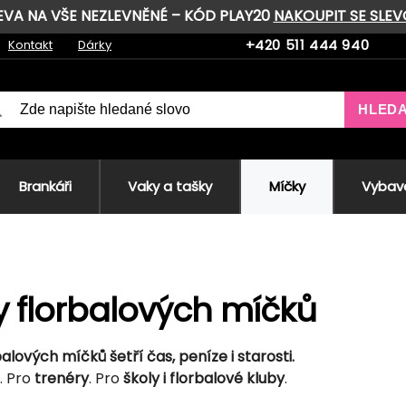
LEVA NA VŠE NEZLEVNĚNÉ – KÓD PLAY20
NAKOUPIT SE SLE
+420 511 444 940
Kontakt
Dárky
HLED
Brankáři
Vaky a tašky
Míčky
Vybave
 florbalových míčků
alových míčků šetří čas, peníze i starosti.
. Pro
trenéry
. Pro
školy i florbalové kluby
.