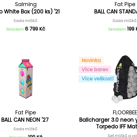
Salming
Fat Pipe
o White Box (200 ks) '21
BALL CAN STAND
Sada míčků
Sada míčk
6 799 Kč
199 
Skladem
Skladem
Novinka
Více barev
Více velikostí
Fat Pipe
FLOORBE
BALL CAN NEON '27
Ballcharger 3.0 neon 
Torpedo IFF Ma
Sada míčků
Set míčků a v