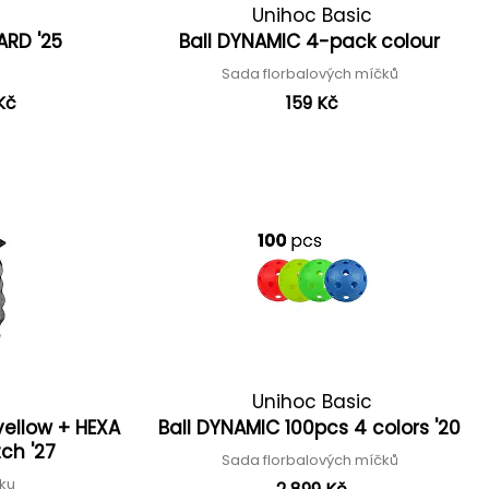
Unihoc Basic
ARD '25
Ball DYNAMIC 4-pack colour
ů
Sada florbalových míčků
Kč
159 Kč
E
Unihoc Basic
yellow + HEXA
Ball DYNAMIC 100pcs 4 colors '20
tch '27
Sada florbalových míčků
aku