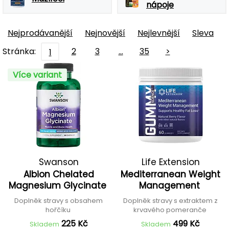
nápoje
Nejprodávanější
Nejnovější
Nejlevnější
Sleva
Stránka:
2
3
…
35
>
1
Více variant
Swanson
Life Extension
Albion Chelated
Mediterranean Weight
Magnesium Glycinate
Management
Doplněk stravy s obsahem
Doplněk stravy s extraktem z
hořčíku
krvavého pomeranče
225 Kč
499 Kč
Skladem
Skladem