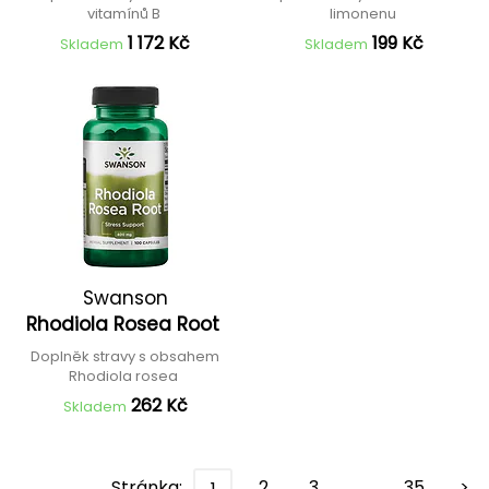
vitamínů B
limonenu
1 172 Kč
199 Kč
Skladem
Skladem
Swanson
Rhodiola Rosea Root
Doplněk stravy s obsahem
Rhodiola rosea
262 Kč
Skladem
Stránka:
2
3
…
35
>