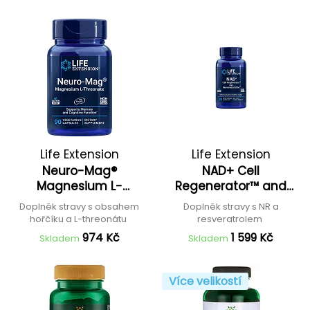
Life Extension
Life Extension
Neuro-Mag®
NAD+ Cell
Magnesium L-
Regenerator™ and
Threonate
Resveratrol Elite™
Doplněk stravy s obsahem
Doplněk stravy s NR a
hořčíku a L-threonátu
resveratrolem
974 Kč
1 599 Kč
Skladem
Skladem
Více velikostí