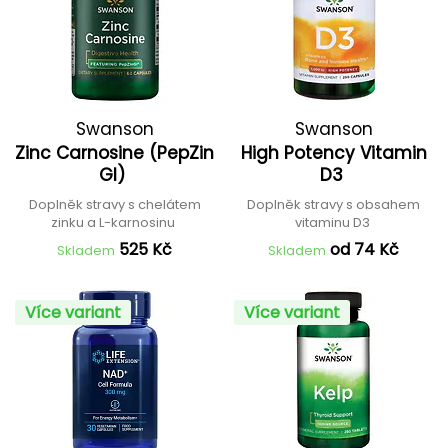
Swanson
Swanson
Zinc Carnosine (PepZin
High Potency Vitamin
GI)
D3
Doplněk stravy s chelátem
Doplněk stravy s obsahem
zinku a L-karnosinu
vitaminu D3
525 Kč
od 74 Kč
Skladem
Skladem
Více variant
Více variant