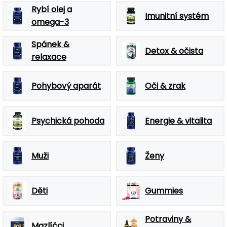
Rybí olej a
Imunitní systém
omega-3
Spánek &
Detox & očista
relaxace
Pohybový aparát
Oči & zrak
Psychická pohoda
Energie & vitalita
Muži
Ženy
Děti
Gummies
Potraviny &
Mazlíčci