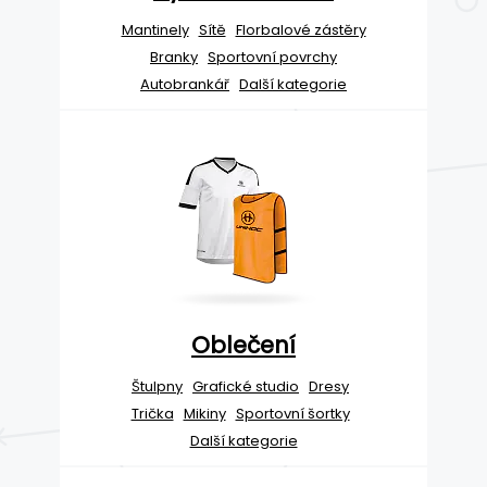
Mantinely
Sítě
Florbalové zástěry
Branky
Sportovní povrchy
Autobrankář
Další kategorie
Oblečení
Štulpny
Grafické studio
Dresy
Trička
Mikiny
Sportovní šortky
Další kategorie