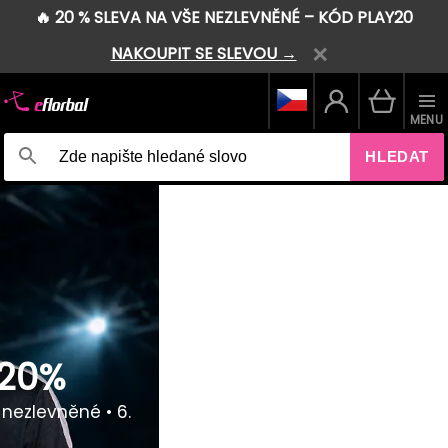
🔥 20 % SLEVA NA VŠE NEZLEVNĚNÉ – KÓD PLAY20
NAKOUPIT SE SLEVOU →
MENU
HLEDAT
OXDOG 26/27
skladem
Nová kolekce přichází.