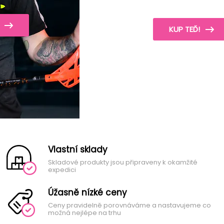
KUP TEĎ!
Vlastní sklady
Skladové produkty jsou připraveny k okamžité
expedici
Úžasně nízké ceny
Ceny pravidelně porovnáváme a nastavujeme co
možná nejlépe na trhu