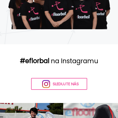
#eflorbal
na Instagramu
SLEDUJTE NÁS