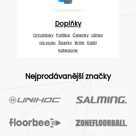
Doplňky
Omotávky
Potítka
Čelenky
Láhev
na vodu
Šperky
Brýle
Další
kategorie
Nejprodávanější značky