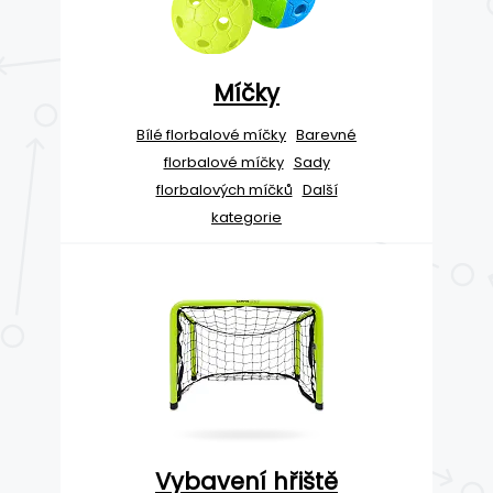
Míčky
Bílé florbalové míčky
Barevné
florbalové míčky
Sady
florbalových míčků
Další
kategorie
Vybavení hřiště