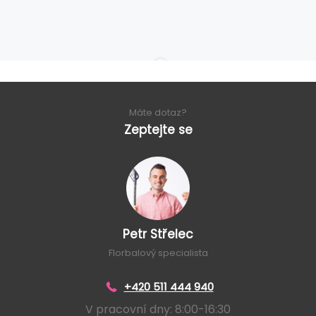
Máte dotaz?
Zeptejte se
Petr Střelec
Florbalový specialista
+420 511 444 940
V pracovní dny: 8:00-16:30