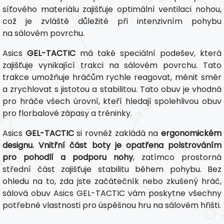
síťového materiálu zajišťuje optimální ventilaci nohou,
což je zvláště důležité při intenzivním pohybu
na sálovém povrchu.
Asics
GEL-TACTIC
má také speciální podešev, která
zajišťuje vynikající trakci na sálovém povrchu. Tato
trakce umožňuje hráčům rychle reagovat, měnit směr
a zrychlovat s jistotou a stabilitou. Tato obuv je vhodná
pro hráče všech úrovní, kteří hledají spolehlivou obuv
pro florbalové zápasy a tréninky.
Asics
GEL-TACTIC
si rovněž zakládá na
ergonomickém
designu. Vnitřní část boty je opatřena polstrováním
pro pohodlí a podporu nohy
, zatímco prostorná
střední část zajišťuje stabilitu během pohybu. Bez
ohledu na to, zda jste začátečník nebo zkušený hráč,
sálová obuv Asics GEL-TACTIC vám poskytne všechny
potřebné vlastnosti pro úspěšnou hru na sálovém hřišti.