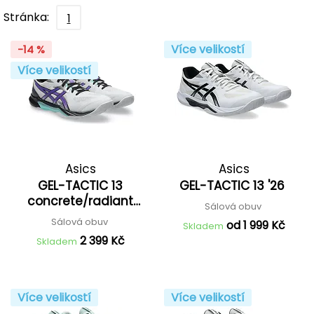
Stránka:
1
Více velikostí
-14 %
Více velikostí
Asics
Asics
GEL-TACTIC 13
GEL-TACTIC 13 '26
concrete/radiant
Sálová obuv
amethyst '27
Sálová obuv
od 1 999 Kč
Skladem
2 399 Kč
Skladem
Více velikostí
Více velikostí