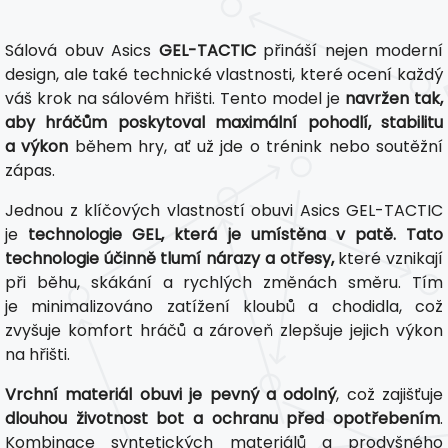
Sálová obuv Asics
GEL-TACTIC
přináší nejen moderní
design, ale také technické vlastnosti, které ocení každý
váš krok na sálovém hřišti. Tento model je
navržen tak,
aby hráčům poskytoval maximální pohodlí, stabilitu
a výkon
během hry, ať už jde o trénink nebo soutěžní
zápas.
Jednou z klíčových vlastností obuvi Asics GEL-TACTIC
je
technologie GEL, která je umístěna v patě. Tato
technologie účinně tlumí nárazy a otřesy,
které vznikají
při běhu, skákání a rychlých změnách směru. Tím
je minimalizováno zatížení kloubů a chodidla, což
zvyšuje komfort hráčů a zároveň zlepšuje jejich výkon
na hřišti.
Vrchní materiál obuvi je pevný a odolný
, což zajišťuje
dlouhou životnost bot a ochranu před opotřebením
.
Kombinace syntetických materiálů a prodyšného