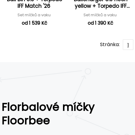
IFF Match '26
yellow + Torpedo IFF
Match '26
Set míčků a vaku
Set míčků a vaku
od 1 539 Kč
od 1 390 Kč
Stránka:
1
Florbalové míčky
Floorbee