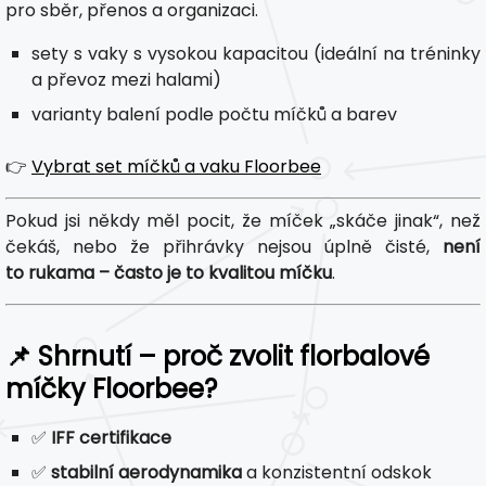
pro sběr, přenos a organizaci.
sety s vaky s vysokou kapacitou (ideální na tréninky
a převoz mezi halami)
varianty balení podle počtu míčků a barev
👉
Vybrat set míčků a vaku Floorbee
Pokud jsi někdy měl pocit, že míček „skáče jinak“, než
čekáš, nebo že přihrávky nejsou úplně čisté,
není
to rukama – často je to kvalitou míčku
.
📌 Shrnutí – proč zvolit florbalové
míčky Floorbee?
✅
IFF certifikace
✅
stabilní aerodynamika
a konzistentní odskok