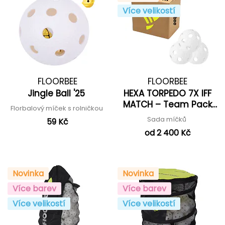
Více velikostí
FLOORBEE
FLOORBEE
Jingle Ball '25
HEXA TORPEDO 7X IFF
MATCH – Team Pack
Florbalový míček s rolničkou
'27
Sada míčků
59 Kč
od 2 400 Kč
Novinka
Novinka
Více barev
Více barev
Více velikostí
Více velikostí