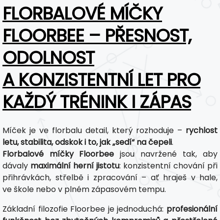
FLORBALOVÉ MÍČKY
FLOORBEE – PŘESNOST,
ODOLNOST
A KONZISTENTNÍ LET PRO
KAŽDÝ TRÉNINK I ZÁPAS
Míček je ve florbalu detail, který rozhoduje –
rychlost
letu, stabilita, odskok i to, jak „sedí“ na čepeli
.
Florbalové míčky Floorbee
jsou navržené tak, aby
dávaly
maximální herní jistotu
: konzistentní chování při
přihrávkách, střelbě i zpracování – ať hraješ v hale,
ve škole nebo v plném zápasovém tempu.
Základní filozofie Floorbee je jednoduchá:
profesionální