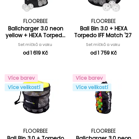
FLOORBEE
FLOORBEE
Ballcharger 3.0 neon
Ball Bin 3.0 + HEXA
yellow + HEXA Torpedo
Torpedo IFF Match '27
IFF Match '27
Set míčků a vaku
Set míčků a vaku
od 1 619 Kč
od 1 759 Kč
Více barev
Více barev
Více velikostí
Více velikostí
FLOORBEE
FLOORBEE
Ball Bin 3.0 + Torpedo
Ballcharger 3.0 neon