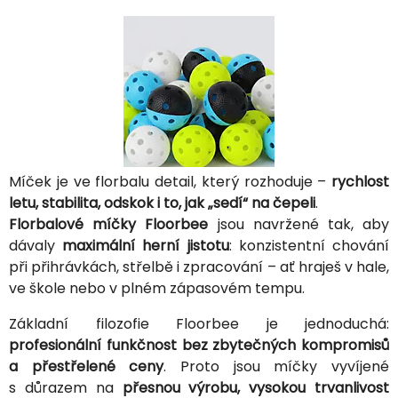
Míček je ve florbalu detail, který rozhoduje –
rychlost
letu, stabilita, odskok i to, jak „sedí“ na čepeli
.
Florbalové míčky Floorbee
jsou navržené tak, aby
dávaly
maximální herní jistotu
: konzistentní chování
při přihrávkách, střelbě i zpracování – ať hraješ v hale,
ve škole nebo v plném zápasovém tempu.
Základní filozofie Floorbee je jednoduchá:
profesionální funkčnost bez zbytečných kompromisů
a přestřelené ceny
. Proto jsou míčky vyvíjené
s důrazem na
přesnou výrobu, vysokou trvanlivost