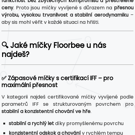
funkčnost bez zbytečných kompromisů a přestřelené
ceny
. Proto jsou míčky vyvíjené s důrazem na
přesnou
výrobu, vysokou trvanlivost a stabilní aerodynamiku
–
aby sis mohl věřit v každé situaci na hřišti.
🔍 Jaké míčky Floorbee u nás
najdeš?
✅ Zápasové míčky s certifikací IFF – pro
maximální přesnost
V kategorii najdeš certifikované míčky vyvíjené podle
parametrů IFF se strukturovaným povrchem pro
stabilní a konzistentní chování ve hře
.
stabilní a rychlý let
díky promyšlenému povrchu
konzistentní odskok a chování
v rychlém tempu