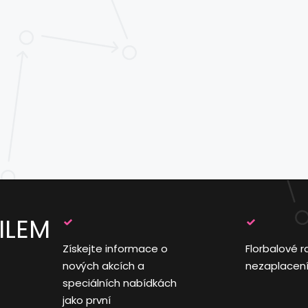
ILEM
Získejte informace o
Florbalové r
nových akcích a
nezaplacen
speciálních nabídkách
jako první