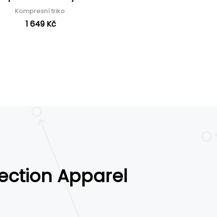
Kompresní triko
1 649 Kč
ection Apparel