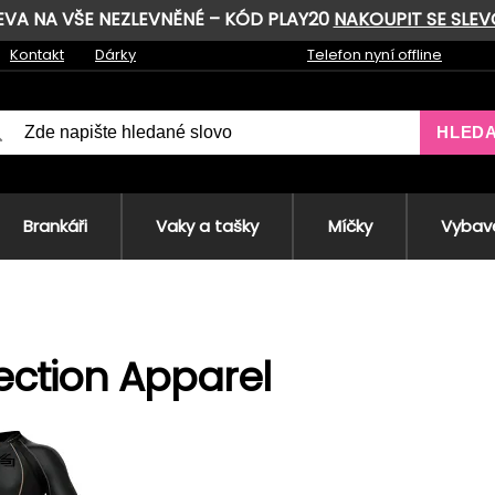
LEVA NA VŠE NEZLEVNĚNÉ – KÓD PLAY20
NAKOUPIT SE SLE
Kontakt
Dárky
Telefon nyní offline
HLED
Brankáři
Vaky a tašky
Míčky
Vybave
ection Apparel