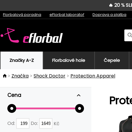
🔥 20 % S
Florbalová poradna
eFlorbal laboratoř
Doprava a platba
Značky A-Z
Florbalové hole
Čepele
Značka
Shock Doctor
Protection Apparel
Cena
Prot
Od:
Do:
Kč