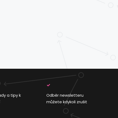
ady a tipy k
Odběr newsletteru
í
můžete kdykoli zrušit