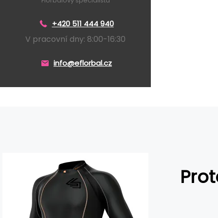
Florbalový specialista
+420 511 444 940
V pracovní dny: 8:00-16:30
info@eflorbal.cz
Prot