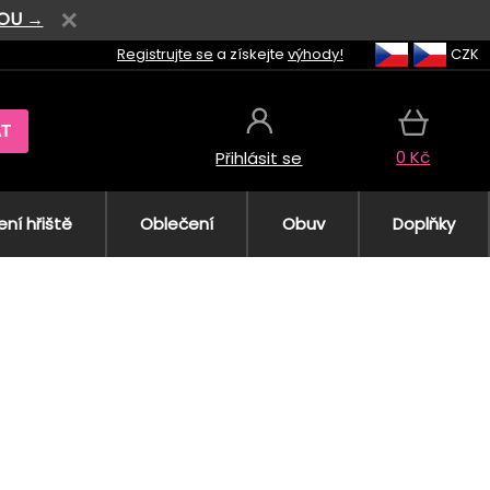
VOU →
Registrujte se
a získejte
výhody!
CZK
AT
0 Kč
Přihlásit se
ní hřiště
Oblečení
Obuv
Doplňky