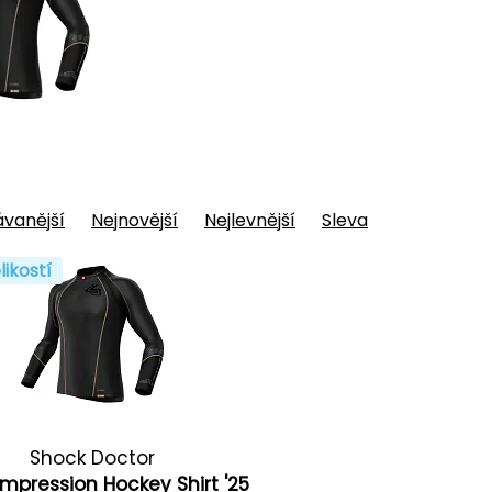
vanější
Nejnovější
Nejlevnější
Sleva
likostí
Shock Doctor
mpression Hockey Shirt '25