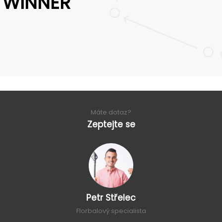
WINNER
Máte dotaz?
Zeptejte se
Petr Střelec
Florbalový specialista