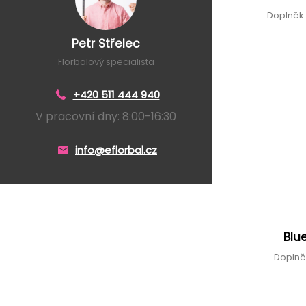
Doplněk 
Petr Střelec
Florbalový specialista
+420 511 444 940
V pracovní dny: 8:00-16:30
info@eflorbal.cz
Blu
Doplně