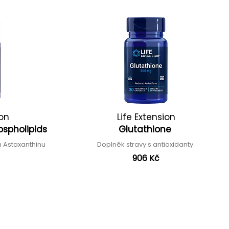
ion
Life Extension
ospholipids
Glutathione
 Astaxanthinu
Doplněk stravy s antioxidanty
906 Kč