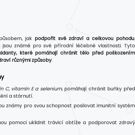
způsobem, jak
podpořit své zdraví a celkovou pohodu
 jsou známé pro své přírodní léčebné vlastnosti. Tyt
oxidanty, které pomáhají chránit tělo před poškozením
draví různými způsoby
.
ny
ín C, vitamín E a selenium
, pomáhají chránit buňky před
ní a stárnutí.
jsou známy pro svou schopnost posilovat imunitní systém
ou pomoci uklidnit trávicí obtíže a podporovat zdravý