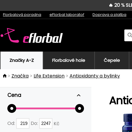
🔥 20 % S
Florbalová poradna
eFlorbal laboratoř
Doprava a platba
Značky A-Z
Florbalové hole
Čepele
Značka
Life Extension
Antioxidanty a bylinky
Cena
Anti
Od:
Do:
Kč