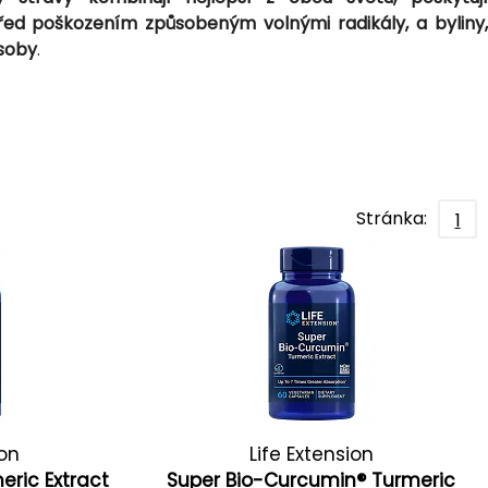
před poškozením způsobeným volnými radikály, a byliny,
soby
.
Stránka:
1
ion
Life Extension
eric Extract
Super Bio-Curcumin® Turmeric