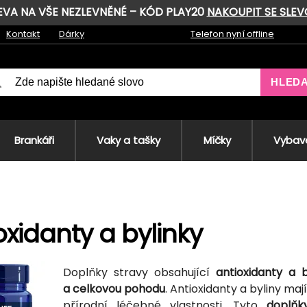
LEVA NA VŠE NEZLEVNĚNÉ – KÓD PLAY20
NAKOUPIT SE SLE
Kontakt
Dárky
Telefon nyní offline
HLED
Brankáři
Vaky a tašky
Míčky
Vybave
oxidanty a bylinky
Doplňky stravy obsahující
antioxidanty a b
a celkovou pohodu
. Antioxidanty a byliny maj
přírodní léčebné vlastnosti. Tyto
doplňk