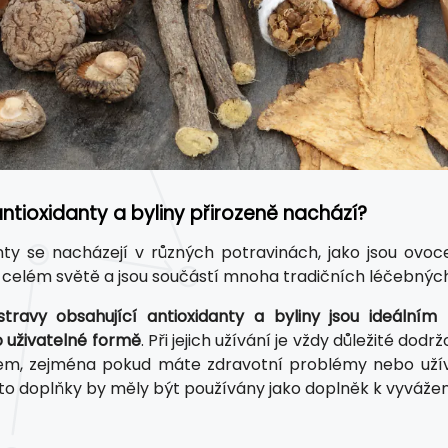
ntioxidanty a byliny přirozeně nachází?
nty se nacházejí v různých potravinách, jako jsou ovoce,
 celém světě a jsou součástí mnoha tradičních léčebných
travy obsahující antioxidanty a byliny jsou ideálním
 uživatelné formě
. Při jejich užívání je vždy důležité d
m, zejména pokud máte zdravotní problémy nebo užíváte
yto doplňky by měly být používány jako doplněk k vyváže