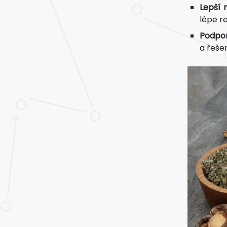
Lepší 
lépe r
Podpo
a řeše