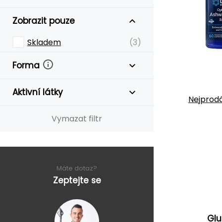
Zobrazit pouze
Skladem
(3)
Forma
Aktivní látky
Nejprodá
Vymazat filtr
Máte dotaz?
Zeptejte se
Glu