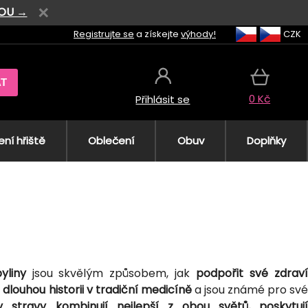
VOU →
Registrujte se
a získejte
výhody!
CZK
AT
0 Kč
Přihlásit se
ní hřiště
Oblečení
Obuv
Doplňky
yliny
jsou skvělým způsobem, jak
podpořit své zdrav
í
dlouhou historii v tradiční medicíně
a jsou známé pro své
y stravy kombinují nejlepší z obou světů, poskytuj