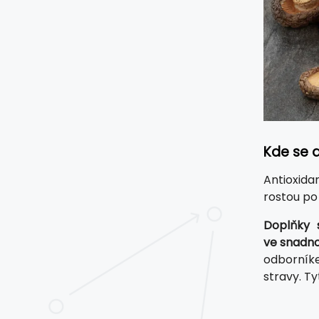
Kde se a
Antioxida
rostou po
Doplňky s
ve snadno
odborníke
stravy. T