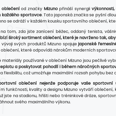
 oblečení
od značky
Mizuno
přináší synergii
výkonnosti, 
u
každého sportovce
. Tato japonská značka se pyšní dlo
hno se odráží v každém kousku sportovního oblečení, který 
 na tom, zda jste zanícení běžec, oddaný tenista, vášniv
bízí široký sortiment oblečení, které je navrženo tak, a
ři vývoji svých produktů Mizuno spojuje
japonské řemeslné
 oblečení, které odpovídá nárokům moderních sportovc
 materiály používané v oblečení Mizuno jsou pečlivě vy
teplotu a poskytovat pohodlí i během náročných sportovn
a flexibilitu, což umožňuje maximální rozsah pohybu bez
ortovní oblečení nejenže podporuje vaše sportovní ú
ím funkčnosti, kvality a designu Mizuno vytváří oblečení
 už jste na stadionu, hřišti nebo tréninkové dráze, sport
áhnout svého maximálního výkonu.