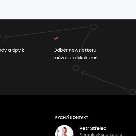
ady a tipy k
Odběr newsletteru
í
můžete kdykoli zrušit
RYCHLÝ KONTAKT
Petr Střelec
Florbalový specialista