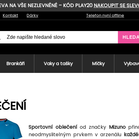
LEVA NA VŠE NEZLEVNĚNÉ – KÓD PLAY20
NAKOUPIT SE SLE
Kontakt
Dárky
Telefon nyní offline
HLED
Brankáři
Vaky a tašky
Míčky
Vybave
EČENÍ
Sportovní oblečení
od značky
Mizuno
přin
neodmyslitelným prvkem v arzenálu
každé