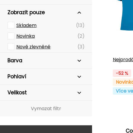
Zobrazit pouze
Skladem
(13)
Novinka
(2)
Nově zlevněné
(3)
Nejprodá
Barva
-52 %
Pohlaví
Novink
Více ve
Velikost
Vymazat filtr
Co