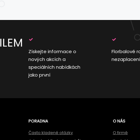
ILEM
Získejte informace o
Florbalové r
nových akcích a
nezaplacen
speciálních nabídkách
jako první
PORADNA
O NÁS
Často kladené otázky
O firmě