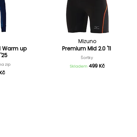
Mizuno
id Warm up
Premium Mid 2.0 '11
 '25
Šortky
na zip
499 Kč
Skladem
 Kč