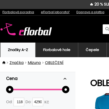
🔥 20 % S
Florbalová poradna
eFlorbal laboratoř
Doprava a platba
Značky A-Z
Florbalové hole
Čepele
Značka
Mizuno
OBLEČENÍ
Cena
OBL
Od:
Do:
Kč