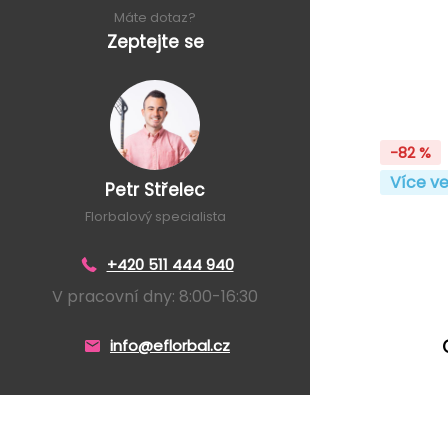
Máte dotaz?
Zeptejte se
-82 %
Více ve
Petr Střelec
Florbalový specialista
+420 511 444 940
V pracovní dny: 8:00-16:30
info@eflorbal.cz