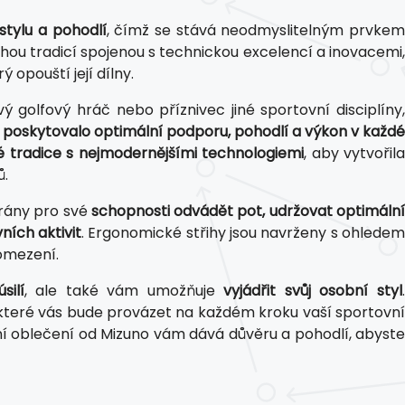
stylu a pohodlí
, čímž se stává neodmyslitelným prvke
uhou tradicí spojenou s technickou excelencí a inovacemi,
opouští její dílny.
ý golfový hráč nebo příznivec jiné sportovní disciplíny,
by poskytovalo optimální podporu, pohodlí a výkon v každé
 tradice s nejmodernějšími technologiemi
, aby vytvořil
ů.
brány pro své
schopnosti odvádět pot, udržovat optimáln
ích aktivit
. Ergonomické střihy jsou navrženy s ohledem
 omezení.
silí
, ale také vám umožňuje
vyjádřit svůj osobní styl
, které vás bude provázet na každém kroku vaší sportovní
ovní oblečení od Mizuno vám dává důvěru a pohodlí, abyste