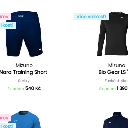
arev
Více velikostí
likostí
Mizuno
Mizuno
Nara Training Short
Bio Gear LS 
Šortky
Funkční trik
540 Kč
1 390
Skladem
Skladem
arev
likostí