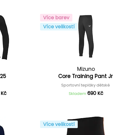
Více barev
Více velikostí
Mizuno
'25
Core Training Pant Jr
o
Sportovní tepláky dětské
 Kč
690 Kč
Skladem
Více velikostí