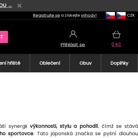
VOU →
Registrujte se
a získejte
výhody!
CZK
AT
0 Kč
Přihlásit se
ní hřiště
Oblečení
Obuv
Doplňky
áší synergii
výkonnosti, stylu a pohodlí
, čímž se stáv
ho sportovce
. Tato japonská značka se pyšní dlouho