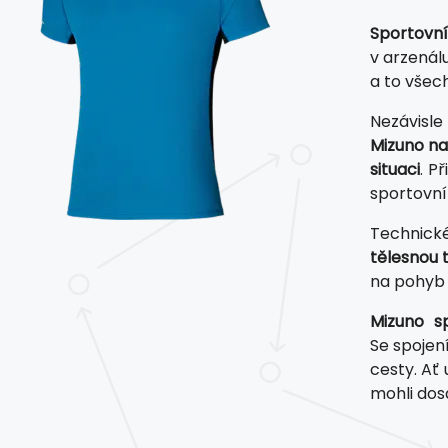
Sportovní
v arzenál
a to všec
Nezávisle
Mizuno na
situaci
. P
sportovní
Technické
tělesnou 
na pohyb 
Mizuno sp
Se spojen
cesty. Ať
mohli dos