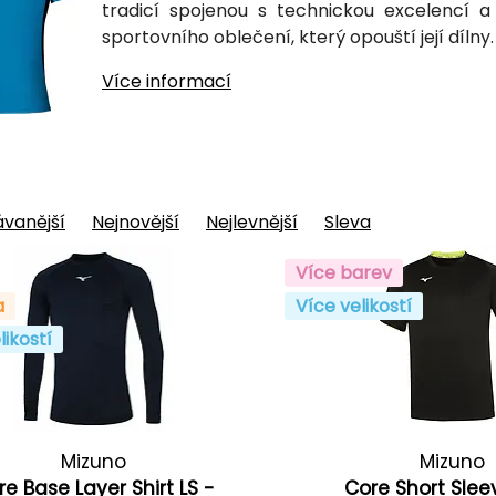
tradicí spojenou s technickou excelencí 
sportovního oblečení, který opouští její dílny.
Více informací
vanější
Nejnovější
Nejlevnější
Sleva
Více barev
a
Více velikostí
likostí
Mizuno
Mizuno
re Base Layer Shirt LS -
Core Short Sle