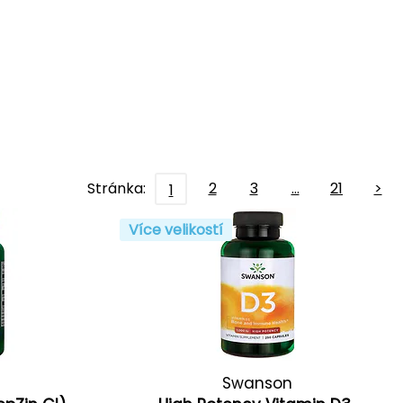
Stránka:
2
3
…
21
>
1
Více velikostí
Swanson