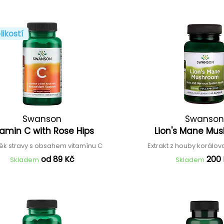
likostí
Swanson
Swanson
tamin C with Rose Hips
Lion's Mane M
ěk stravy s obsahem vitamínu C
Extrakt z houby korálo
od 89 Kč
200
Skladem
Skladem