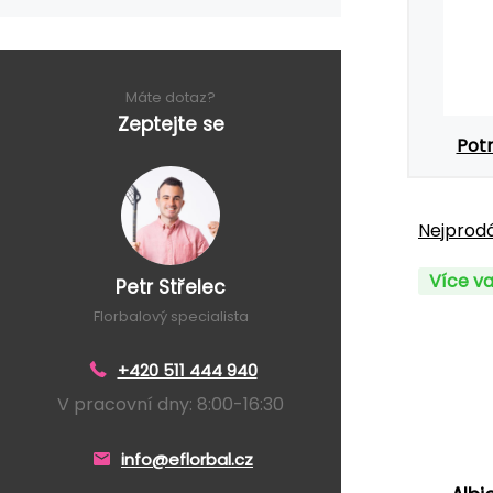
Máte dotaz?
Zeptejte se
Potr
Nejprodá
Více va
Petr Střelec
Florbalový specialista
+420 511 444 940
V pracovní dny: 8:00-16:30
info@eflorbal.cz