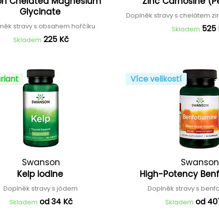
ion Chelated Magnesium
Zinc Carnosine (P
Glycinate
Doplněk stravy s chelátem zi
něk stravy s obsahem hořčíku
525
Skladem
225 Kč
Skladem
riant
Více velikostí
Swanson
Swanson
Kelp iodine
High-Potency Ben
Doplněk stravy s jódem
Doplněk stravy s ben
od 34 Kč
od 40
Skladem
Skladem