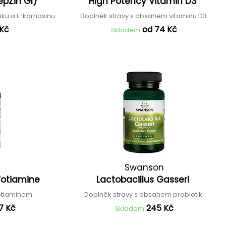
epZin GI)
High Potency Vitamin D3
nku a L-karnosinu
Doplněk stravy s obsahem vitaminu D3
 Kč
od 74 Kč
Skladem
Swanson
fotiamine
Lactobacillus Gasseri
fotiaminem
Doplněk stravy s obsahem probiotik
7 Kč
245 Kč
Skladem