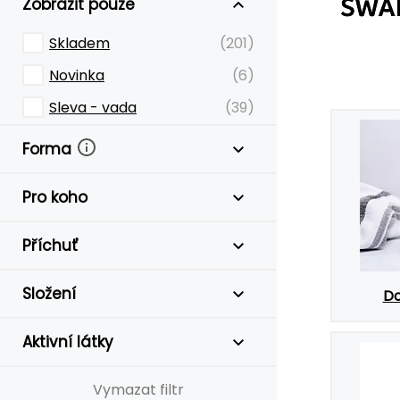
Zobrazit pouze
Skladem
(201)
Novinka
(6)
Sleva - vada
(39)
Forma
Pro koho
Příchuť
Složení
Do
Aktivní látky
Vymazat filtr