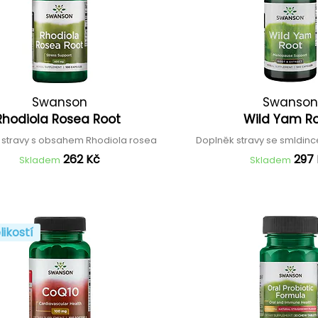
Swanson
Swanson
Rhodiola Rosea Root
Wild Yam R
 stravy s obsahem Rhodiola rosea
Doplněk stravy se smldi
262 Kč
297
Skladem
Skladem
likostí