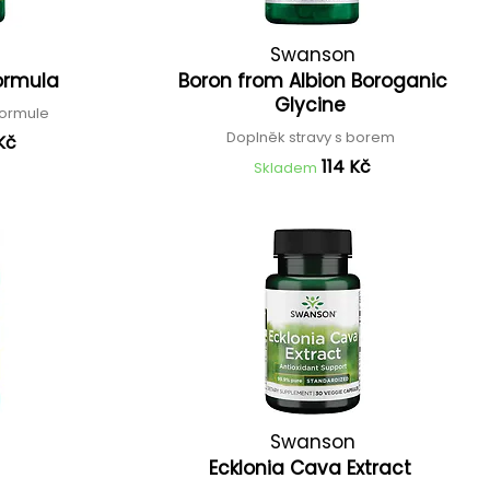
Swanson
Formula
Boron from Albion Boroganic
Glycine
 formule
Doplněk stravy s borem
Kč
114 Kč
Skladem
Swanson
e
Ecklonia Cava Extract