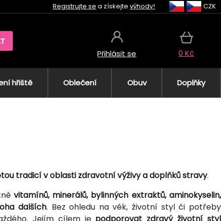
Registrujte se
a získejte
výhody!
CZK
AT
0 Kč
Přihlásit se
ní hřiště
Oblečení
Obuv
Doplňky
tou tradicí v oblasti zdravotní výživy a doplňků stravy
.
etně
vitamínů, minerálů, bylinných extraktů, aminokyselin
oha dalších
. Bez ohledu na věk, životní styl či potřeb
ždého. Jejím cílem je
podporovat zdravý životní sty