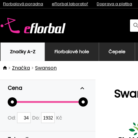
Florbalová poradna
eFlorbal laboratoř
Doprava a platba
Značky A-Z
Florbalové hole
Čepele
Značka
Swanson
Cena
Swa
Od:
Do:
Kč