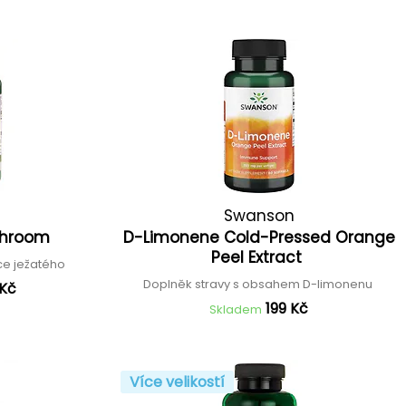
Swanson
ushroom
D-Limonene Cold-Pressed Orange
Peel Extract
vce ježatého
Doplněk stravy s obsahem D-limonenu
 Kč
199 Kč
Skladem
Více velikostí