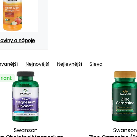
aviny a nápoje
vanější
Nejnovější
Nejlevnější
Sleva
riant
Swanson
Swanson