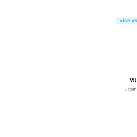
Více ve
Vi
Dopln