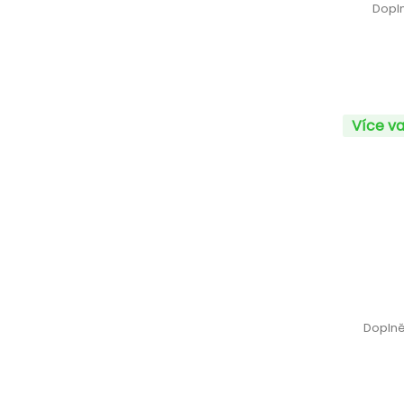
Dopln
Více va
Doplně