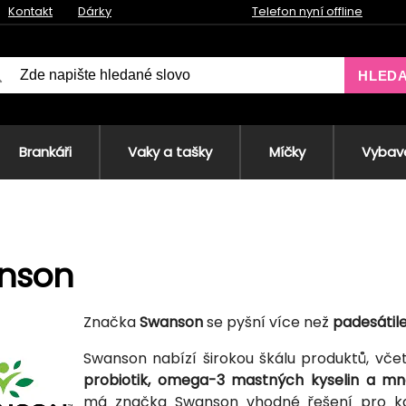
Kontakt
Dárky
Telefon nyní offline
HLED
Brankáři
Vaky a tašky
Míčky
Vybave
nson
Značka
Swanson
se pyšní více než
padesátile
Swanson nabízí širokou škálu produktů, vč
probiotik, omega-3 mastných kyselin a mn
má značka Swanson vhodné řešení pro ka