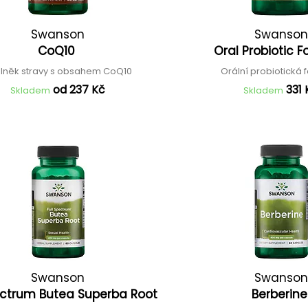
Swanson
Swanson
CoQ10
Oral Probiotic 
lněk stravy s obsahem CoQ10
Orální probiotická
od 237 Kč
331 
Skladem
Skladem
Swanson
Swanson
pectrum Butea Superba Root
Berberin