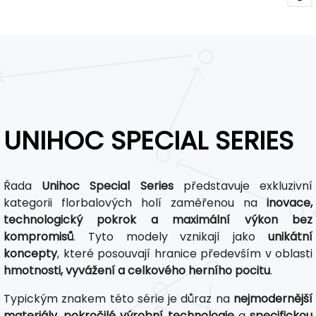
UNIHOC SPECIAL SERIES
Řada
Unihoc Special Series
představuje exkluzivní
kategorii florbalových holí zaměřenou na
inovace,
technologický pokrok a maximální výkon bez
kompromisů
. Tyto modely vznikají jako
unikátní
koncepty
, které posouvají hranice především v oblasti
hmotnosti, vyvážení a celkového herního pocitu
.
Typickým znakem této série je důraz na
nejmodernější
materiály
,
pokročilé výrobní technologie
a
specifickou