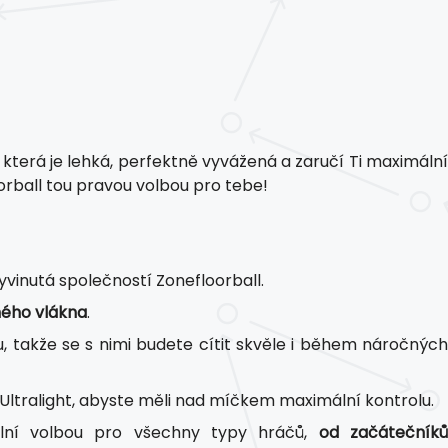
, která je lehká, perfektně vyvážená a zaručí Ti maximáln
orball tou pravou volbou pro tebe!
yvinutá společností Zonefloorball.
ného vlákna
.
rhu, takže se s nimi budete cítit skvěle i během náročnýc
 Ultralight, abyste měli nad míčkem maximální kontrolu.
ální volbou pro všechny typy hráčů,
od začátečník