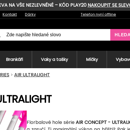
LEVA NA VŠE NEZLEVNĚNÉ – KÓD PLAY20
NAKOUPIT SE SLE
Kontakt
Dárky
Telefon nyní offline
HLED
Brankáři
Vaky a tašky
Míčky
Vybave
ERIES
AIR ULTRALIGHT
ULTRALIGHT
Florbalové hole série
AIR CONCEPT - ULTRAL
a zaručí Ti maximální výkon na hřišti? Pak