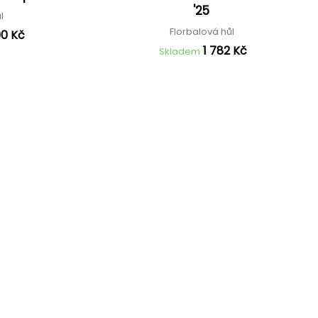
'25
ůl
Florbalová hůl
90 Kč
1 782 Kč
Skladem