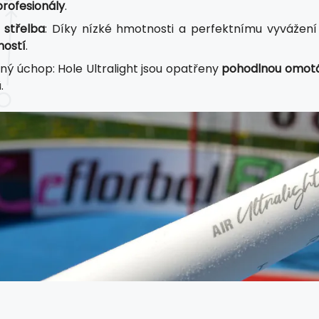
profesionály
.
 střelba
: Díky nízké hmotnosti a perfektnímu vyvážení 
ností
.
ný úchop: Hole Ultralight jsou opatřeny
pohodlnou omot
.