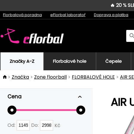
🔥 20 % S
Florbalová poradna
eFlorbal laboratoř
Doprava a platba
Značky A-Z
Florbalové hole
Čepele
Značka
Zone floorball
FLORBALOVÉ HOLE
AIR S
Cena
AIR 
Od:
Do:
Kč