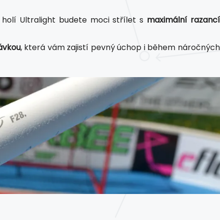
holí Ultralight budete moci střílet s
maximální razanc
ávkou
, která vám zajistí pevný úchop i během náročnýc