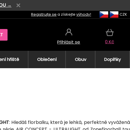
VOU →
Registrujte se
a získejte
výhody!
CZK
AT
0 Kč
Přihlásit se
ní hřiště
Oblečení
Obuv
Doplňky
IGHT
: Hledáš florbalku, která je lehká, perfektně vyvážen
 je série AIR CONCEPT - ULTRALIGHT od Zonefloorball tou