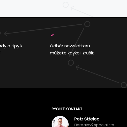
ady a tipy k
Odběr newsletteru
í
můžete kdykoli zrušit
RYCHLÝ KONTAKT
Petr Střelec
Florbalový specialista