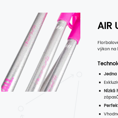
AIR 
Florbalov
výkon na 
Technol
Jedna 
Exkluz
Nízká
zápasů
Perfek
Vhodn