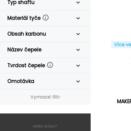
Typ shaftu
Materiál tyče
Obsah karbonu
Více ve
Název čepele
Tvrdost čepele
Omotávka
Vymazat filtr
MAKER
Máte dotaz?