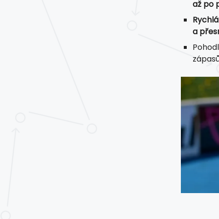
až po 
Rychlá
a přes
Pohodl
zápasů