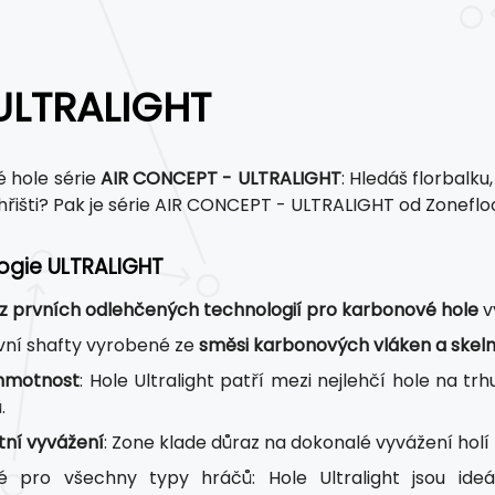
ULTRALIGHT
é hole série
AIR CONCEPT - ULTRALIGHT
: Hledáš florbalku
hřišti? Pak je série AIR CONCEPT - ULTRALIGHT od Zoneflo
ogie ULTRALIGHT
z prvních odlehčených technologií pro karbonové hole
v
ivní shafty vyrobené ze
směsi karbonových vláken a skel
 hmotnost
: Hole Ultralight patří mezi nejlehčí hole na t
.
tní vyvážení
: Zone klade důraz na dokonalé vyvážení holí
é pro všechny typy hráčů: Hole Ultralight jsou ide