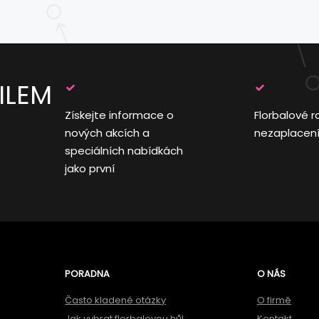
ILEM
Získejte informace o
Florbalové r
nových akcích a
nezaplacen
speciálních nabídkách
jako první
PORADNA
O NÁS
Často kladené otázky
O firmě
Jak vybrat florbalovou hůl
Kontakt