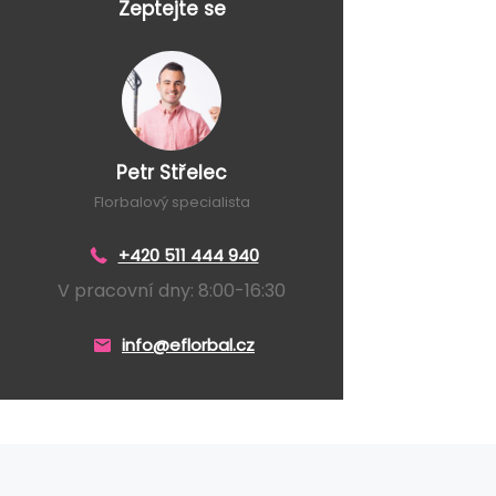
Zeptejte se
Petr Střelec
Florbalový specialista
+420 511 444 940
V pracovní dny: 8:00-16:30
info@eflorbal.cz