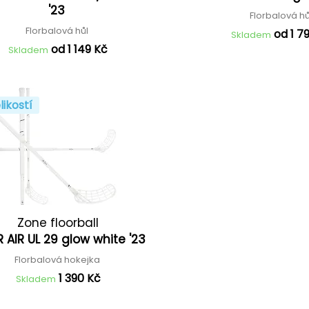
'23
Florbalová h
Florbalová hůl
od 1 7
Skladem
od 1 149 Kč
Skladem
likostí
Zone floorball
 AIR UL 29 glow white '23
Florbalová hokejka
1 390 Kč
Skladem