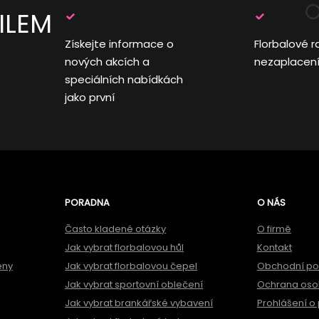
ILEM
Získejte informace o
Florbalové r
nových akcích a
nezaplacen
speciálních nabídkách
jako první
PORADNA
O NÁS
Často kladené otázky
O firmě
Jak vybrat florbalovou hůl
Kontakt
ěny
Jak vybrat florbalovou čepel
Obchodní p
Jak vybrat sportovní oblečení
Ochrana oso
Jak vybrat brankářské vybavení
Prohlášení o 