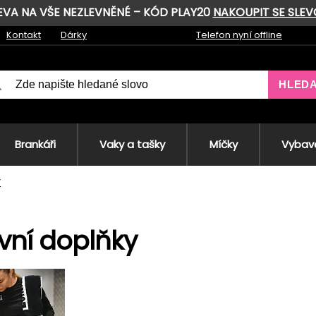
LEVA NA VŠE NEZLEVNĚNÉ – KÓD PLAY20
NAKOUPIT SE SLE
Kontakt
Dárky
Telefon nyní offline
HLED
Brankáři
Vaky a tašky
Míčky
Vybave
y
ní doplňky