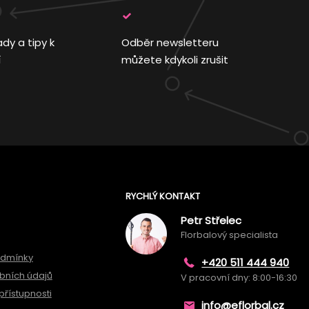
ady a tipy k
Odběr newsletteru
í
můžete kdykoli zrušit
RYCHLÝ KONTAKT
Petr Střelec
Florbalový specialista
odmínky
+420 511 444 940
bních údajů
V pracovní dny: 8:00-16:30
přístupnosti
info@eflorbal.cz