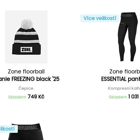
Více velikostí
Zone floorball
Zone floorb
nie FREEZING black '25
ESSENTIAL pan
Čepice
Kompresní kal
749 Kč
1 031
Skladem
Skladem
likostí