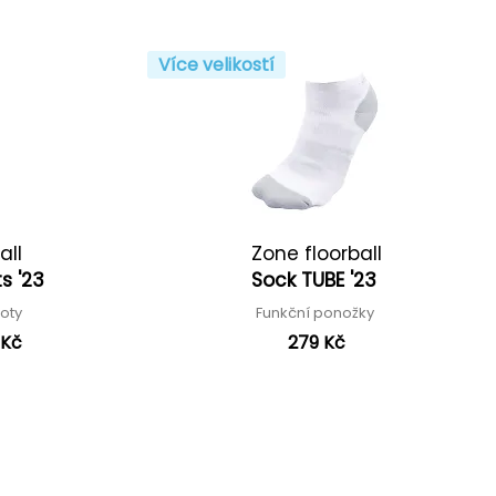
Více velikostí
all
Zone floorball
ts '23
Sock TUBE '23
hoty
Funkční ponožky
 Kč
279 Kč