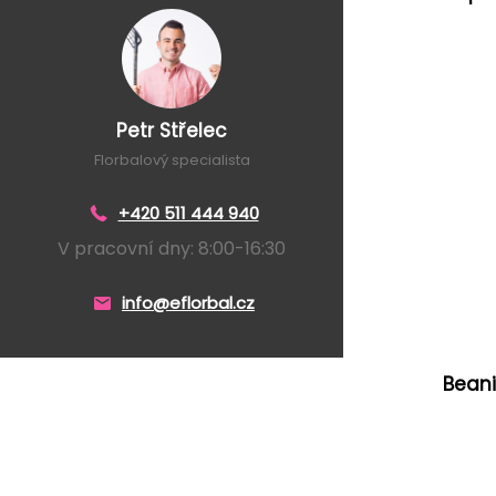
Petr Střelec
Florbalový specialista
+420 511 444 940
V pracovní dny: 8:00-16:30
info@eflorbal.cz
Bean