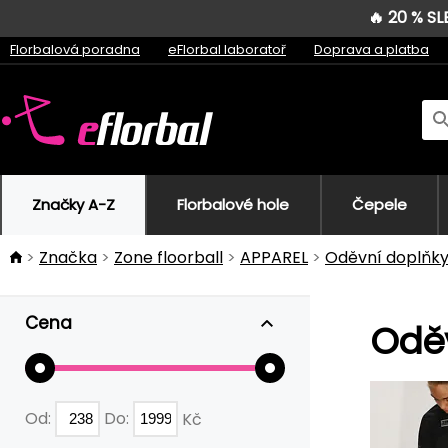
🔥 20 % S
Florbalová poradna
eFlorbal laboratoř
Doprava a platba
Značky A-Z
Florbalové hole
Čepele
Značka
Zone floorball
APPAREL
Oděvní doplňk
Cena
Oděv
Od:
Do:
Kč