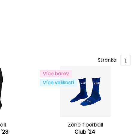
Stránka:
1
Více barev
Více velikostí
all
Zone floorball
 '23
Club '24