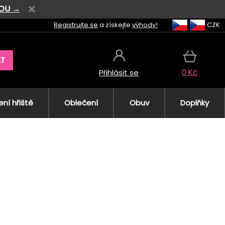
VOU →
Registrujte se
a získejte
výhody!
CZK
AT
0 Kč
Přihlásit se
ní hřiště
Oblečení
Obuv
Doplňky