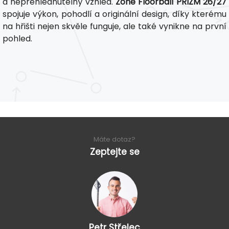
a nepřehlédnutelný vzhled.
Zone Floorball PRIZM 26/27
spojuje výkon, pohodlí a originální design, díky kterému
na hřišti nejen skvěle funguje, ale také vynikne na první
pohled.
Máte dotaz?
Zeptejte se
Petr Střelec