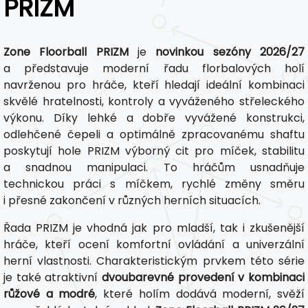
PRIZM
Zone Floorball PRIZM
je
novinkou sezóny 2026/27
a představuje moderní řadu florbalových holí
navrženou pro hráče, kteří hledají ideální kombinaci
skvělé hratelnosti, kontroly a vyváženého střeleckého
výkonu. Díky lehké a dobře vyvážené konstrukci,
odlehčené čepeli a optimálně zpracovanému shaftu
poskytují hole PRIZM výborný cit pro míček, stabilitu
a snadnou manipulaci. To hráčům usnadňuje
technickou práci s míčkem, rychlé změny směru
i přesné zakončení v různých herních situacích.
Řada PRIZM je vhodná jak pro mladší, tak i zkušenější
hráče, kteří ocení komfortní ovládání a univerzální
herní vlastnosti. Charakteristickým prvkem této série
je také atraktivní
dvoubarevné provedení v kombinaci
růžové a modré
, které holím dodává moderní, svěží