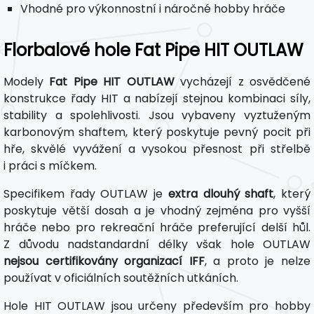
Vhodné pro výkonnostní i náročné hobby hráče
Florbalové hole Fat Pipe HIT OUTLAW
Modely
Fat Pipe HIT OUTLAW
vycházejí z osvědčené
konstrukce řady HIT a nabízejí stejnou kombinaci síly,
stability a spolehlivosti. Jsou vybaveny vyztuženým
karbonovým shaftem, který poskytuje pevný pocit při
hře, skvělé vyvážení a vysokou přesnost při střelbě
i práci s míčkem.
Specifikem řady OUTLAW je
extra dlouhý shaft
, který
poskytuje větší dosah a je vhodný zejména pro vyšší
hráče nebo pro rekreační hráče preferující delší hůl.
Z důvodu nadstandardní délky však hole OUTLAW
nejsou certifikovány organizací IFF
, a proto je nelze
používat v oficiálních soutěžních utkáních.
Hole HIT OUTLAW jsou určeny především pro hobby