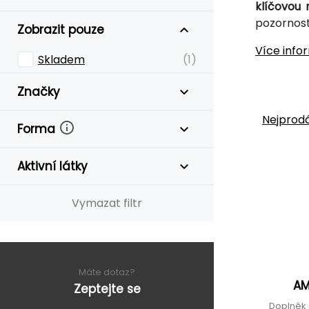
klíčovou 
pozornost
Zobrazit pouze
Více info
Skladem
(1)
Značky
Nejprodá
Forma
Aktivní látky
Vymazat filtr
Máte dotaz?
AM
Zeptejte se
Doplněk 