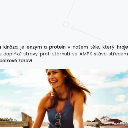
 kináza
, je
enzym a protein
v našem těle, který
hraj
ie doplňků stravy proti stárnutí se AMPK stává středem
 celkové zdraví
.