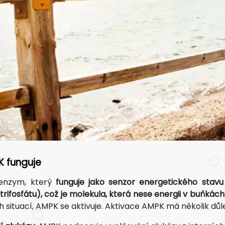
K funguje
enzym, který
funguje jako senzor energetického stav
trifosfátu), což je molekula, která nese energii v buňkách
 situací, AMPK se aktivuje. Aktivace AMPK má několik důle