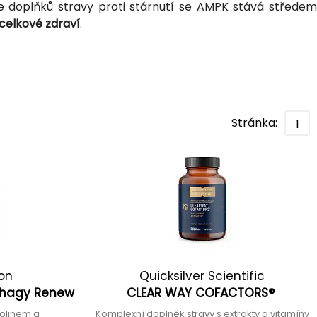
ie doplňků stravy proti stárnutí se AMPK stává středem
 celkové zdraví
.
Stránka:
1
ion
Quicksilver Scientific
phagy Renew
CLEAR WAY COFACTORS®
eolinem a
Komplexní doplněk stravy s extrakty a vitamíny