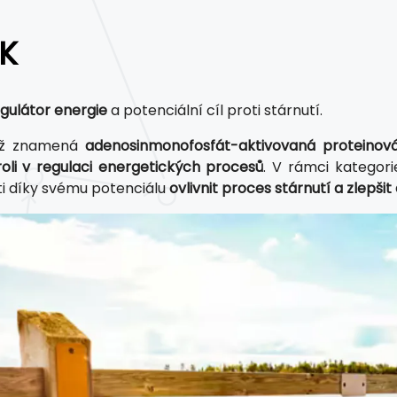
K
egulátor energie
a potenciální cíl proti stárnutí.
ož znamená
adenosinmonofosfát-aktivovaná proteinová
roli v regulaci energetických procesů
. V rámci kategor
i díky svému potenciálu
ovlivnit proces stárnutí a zlepšit