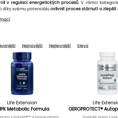
roli v regulaci energetických procesů
. V rámci kategor
i díky svému potenciálu
ovlivnit proces stárnutí a zlepšit
rmací
vanější
Nejnovější
Nejlevnější
Sleva
Life Extension
Life Extens
PK Metabolic Formula
GEROPROTECT® Auto
stravy s ActivAMP® a hesperidinem
Doplněk stravy s lut