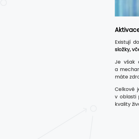
Aktivac
Existují 
složky, vč
Je však 
a mechani
máte zdra
Celkově 
v oblasti
kvality ž