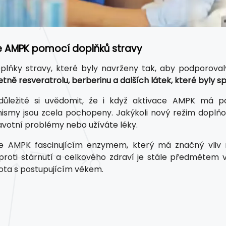
e AMPK pomocí doplňků stravy
doplňky stravy, které byly navrženy tak, aby podporova
etně resveratrolu, berberinu a dalších látek, které byly s
důležité si uvědomit, že i když aktivace AMPK má po
smy jsou zcela pochopeny. Jakýkoli nový režim doplňo
votní problémy nebo užíváte léky.
je AMPK fascinujícím enzymem, který má značný vliv 
 proti stárnutí a celkového zdraví je stále předměte
ivota s postupujícím věkem.