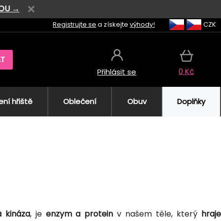
VOU →
Registrujte se
a získejte
výhody!
CZK
AT
0 Kč
Přihlásit se
ní hřiště
Oblečení
Obuv
Doplňky
 kináza
, je
enzym a protein
v našem těle, který
hraj