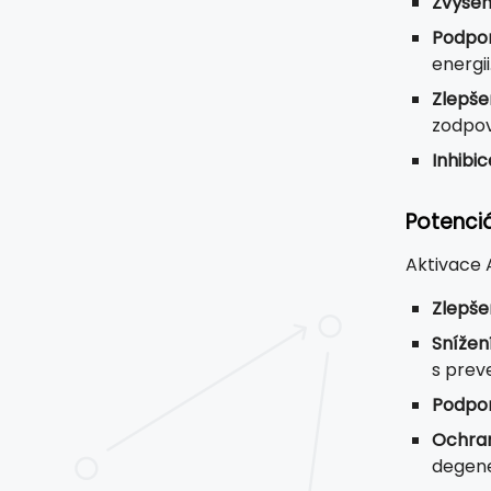
Zvýšen
Podpor
energii
Zlepše
zodpov
Inhibi
Potenci
Aktivace 
Zlepše
Snížení
s prev
Podpor
Ochran
degene