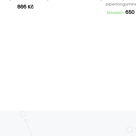
piperlongumi
866 Kč
650
Skladem