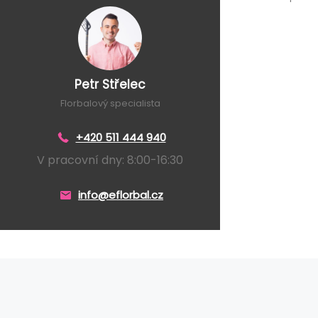
Petr Střelec
Florbalový specialista
+420 511 444 940
V pracovní dny: 8:00-16:30
info@eflorbal.cz