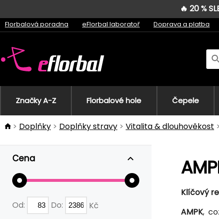
🔥 20 % S
Florbalová poradna
eFlorbal laboratoř
Doprava a platba
Značky A-Z
Florbalové hole
Čepele
Doplňky
Doplňky stravy
Vitalita & dlouhověkost
Cena
AMP
Klíčový r
Od:
Do:
Kč
AMPK
, c