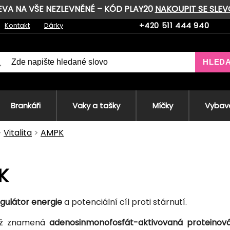
LEVA NA VŠE NEZLEVNĚNÉ – KÓD PLAY20
NAKOUPIT SE SLE
+420 511 444 940
Kontakt
Dárky
HLED
Brankáři
Vaky a tašky
Míčky
Vybave
Vitalita
AMPK
K
egulátor energie
a potenciální cíl proti stárnutí.
ož znamená
adenosinmonofosfát-aktivovaná proteinová