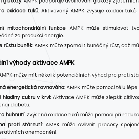
í glukózy
: AMPK podporuje uvolňování glukózy z jaterních
a oxidace tuků
: Aktivovaný AMPK zvyšuje oxidaci tuků
.
ní mitochondriální funkce
: AMPK může stimulovat tvo
ědné za produkci energie.
ce růstu buněk
: AMPK může zpomalit buněčný růst, což může
ální výhody aktivace AMPK
AMPK může mít několik potenciálních výhod pro proti stár
ná energetická rovnováha
: AMPK může pomoci tělu lépe
 hladiny cukru v krvi
: Aktivace AMPK může zlepšit citlivos
encí diabetu.
a hubnutí
: Zvýšená oxidace tuků může pomoci při redukc
a proti stárnutí
: AMPK může ovlivnit procesy spojen
rativních onemocnění.