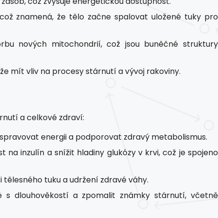
 zásob, což zvyšuje energetickou dostupnost.
, což znamená, že tělo začne spalovat uložené tuky pro
rbu nových mitochondrií, což jsou buněčné struktur
 mít vliv na procesy stárnutí a vývoj rakoviny.
nutí a celkové zdraví:
 spravovat energii a podporovat zdravý metabolismus.
t na inzulín a snížit hladiny glukózy v krvi, což je spojen
i tělesného tuku a udržení zdravé váhy.
é s dlouhověkostí a zpomalit známky stárnutí, včetn