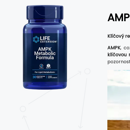
AMP
Klíčový r
AMPK
, c
klíčovou 
pozornost