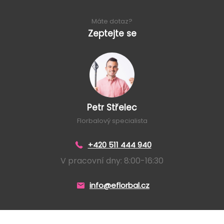
Máte dotaz?
Zeptejte se
Petr Střelec
Florbalový specialista
+420 511 444 940
V pracovní dny: 8:00-16:30
info@eflorbal.cz