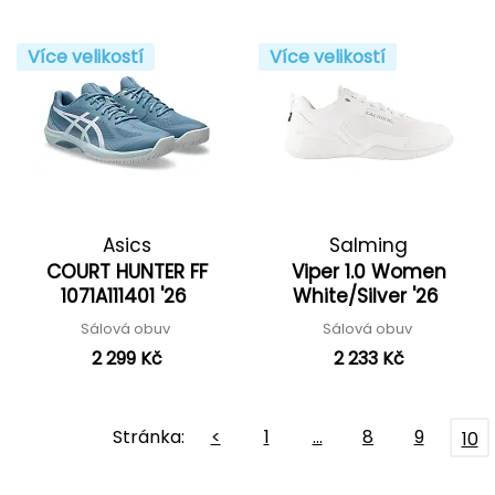
Více velikostí
Více velikostí
Asics
Salming
COURT HUNTER FF
Viper 1.0 Women
1071A111401 '26
White/Silver '26
Sálová obuv
Sálová obuv
2 299 Kč
2 233 Kč
Stránka:
<
1
…
8
9
10