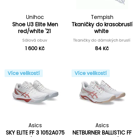
Unihoc
Tempish
Shoe U3 Elite Men
Tkaničky do krasobruslí
red/white '21
white
Sálová obuv
Tkaničky do dámských bruslí
1 600 Kč
84 Kč
Více velikostí
Více velikostí
Asics
Asics
SKY ELITE FF 3 1052A075
NETBURNER BALLISTIC FF