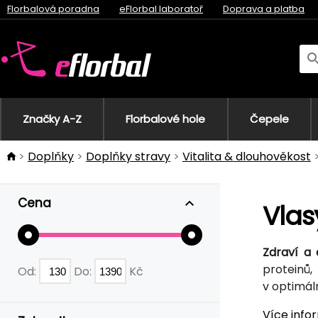
Florbalová poradna
eFlorbal laboratoř
Doprava a platba
Značky A-Z
Florbalové hole
Čepele
Doplňky
Doplňky stravy
Vitalita & dlouhověkost
Cena
Vlas
Zdraví a 
proteinů
Od:
Do:
Kč
v optimál
Více info