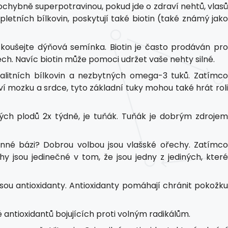
chybně superpotravinou, pokud jde o zdraví nehtů, vlasů
letních bílkovin, poskytují také biotin (také známý jako
yzkoušejte dýňová semínka. Biotin je často prodáván pr
asech. Navíc biotin může pomoci udržet vaše nehty silné.
alitních bílkovin a nezbytných omega-3 tuků. Zatímco
ví mozku a srdce, tyto základní tuky mohou také hrát roli
kých plodů 2x týdně, je tuňák. Tuňák je dobrým zdrojem
linné bázi? Dobrou volbou jsou vlašské ořechy. Zatímc
 jsou jedinečné v tom, že jsou jedny z jediných, které
jsou antioxidanty. Antioxidanty pomáhají chránit pokožku
né antioxidantů bojujících proti volným radikálům.