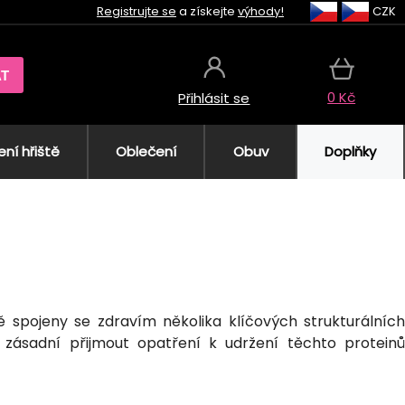
Registrujte se
a získejte
výhody!
CZK
AT
0 Kč
Přihlásit se
ní hřiště
Oblečení
Obuv
Doplňky
ě spojeny se zdravím několika klíčových strukturálních
 zásadní přijmout opatření k udržení těchto protein