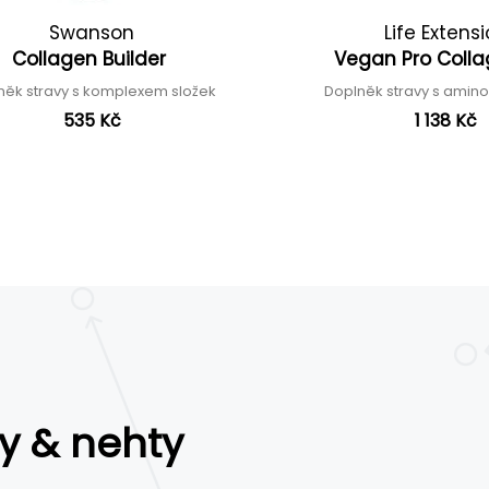
Swanson
Life Extens
Collagen Builder
Vegan Pro Colla
něk stravy s komplexem složek
Doplněk stravy s amin
535 Kč
1 138 Kč
y & nehty