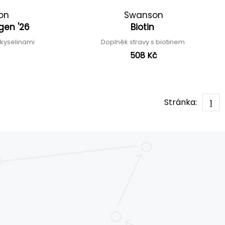
ion
Swanson
gen '26
Biotin
okyselinami
Doplněk stravy s biotinem
508 Kč
Stránka:
1