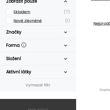
Zobrazit pouze
Skladem
(7)
Nově zlevněné
(1)
Nejprodá
Značky
Forma
Složení
Aktivní látky
Vymazat filtr
Doplně
Máte dotaz?