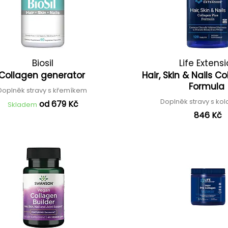
Biosil
Life Extens
Collagen generator
Hair, Skin & Nails C
Formula
Doplněk stravy s křemíkem
Doplněk stravy s k
od 679 Kč
Skladem
846 Kč