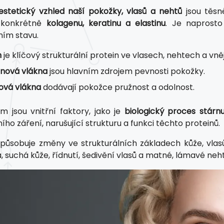
estetický vzhled naší pokožky, vlasů a nehtů
jsou těsn
, konkrétně
kolagenu, keratinu a elastinu
. Je naprosto
ním stavu.
n
je klíčový strukturální protein ve vlasech, nehtech a vněj
nová vlákna
jsou hlavním zdrojem pevnosti pokožky.
nová vlákna
dodávají pokožce pružnost a odolnost.
 jsou vnitřní faktory, jako je
biologický proces stárnu
ího záření, narušující strukturu a funkci těchto proteinů.
způsobuje změny ve strukturálních základech kůže, vla
á, suchá kůže, řídnutí, šedivění vlasů a matné, lámavé neht