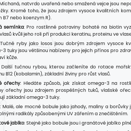
 Míchaná, natvrdo uvařená nebo smažená vejce jsou nepo
žky. Kromě toho, že jsou zdrojem vysoce kvalitních komp
n B7 nebo koenzym R).
á semínka
: Pro rostlinné potraviny bohaté na biotin v
vlasů kvůli jeho roli při produkci keratinu, proteinu ve vl
 Tučné ryby jako losos jsou dobrým zdrojem vysoce kv
3 tuky jsou většinou nabízeny pro jejich přínos pro zdra
ví kůže.
: Další tučnou rybou, kterou začleníte do rotace mořs
u B12 (kobalamin), základní živiny pro růst vlasů.
é ořechy
: Hledáte způsob, jak získat omega-3 na rost
y ořechy jsou zdrojem prospěšných tuků, vlašské ořechy
ují základní omega-3 tuky.
: Malé, ale mocné bobule jako jahody, maliny a borůvky 
olnými radikály způsobenými UV zářením a znečištěním.
ové jablko
: Stejně jako bobule jsou i granátové jablko pl