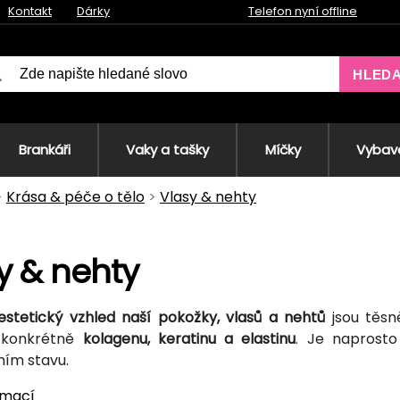
Kontakt
Dárky
Telefon nyní offline
HLED
Brankáři
Vaky a tašky
Míčky
Vybave
Krása & péče o tělo
Vlasy & nehty
y & nehty
estetický vzhled naší pokožky, vlasů a nehtů
jsou těsn
, konkrétně
kolagenu, keratinu a elastinu
. Je naprosto
ním stavu.
rmací