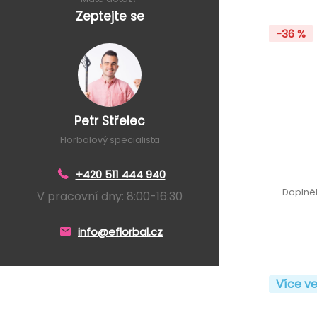
Zeptejte se
-36 %
Petr Střelec
Florbalový specialista
+420 511 444 940
Doplně
V pracovní dny: 8:00-16:30
info@eflorbal.cz
Více ve