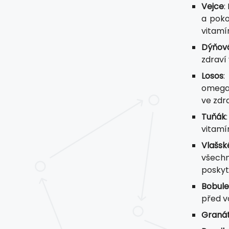
Vejce
:
a poko
vitamí
Dýňov
zdraví 
Losos
:
omega-
ve zdra
Tuňák
vitamín
Vlašsk
všechn
poskyt
Bobule
před v
Granát