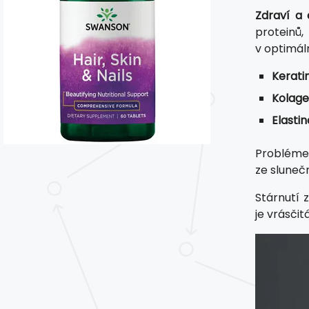
Zdraví a 
proteinů
v optimál
Kerati
Kolage
Elasti
Problémem
ze slunečn
Stárnutí 
je vrásčit