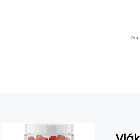
Dop
Vlák