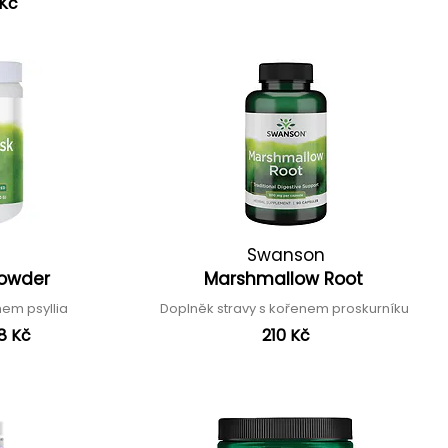
 Kč
Swanson
Powder
Marshmallow Root
hem psyllia
Doplněk stravy s kořenem proskurníku
8 Kč
210 Kč