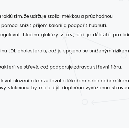
oidů tím, že udržuje stolici měkkou a průchodnou.
 pomoci snížit příjem kalorií a podpořit hubnutí.
ulovat hladinu glukózy v krvi, což je důležité pro lid
dinu LDL cholesterolu, což je spojeno se sníženým rizike
akterií ve střevě, což podporuje zdravou střevní flóru.
trolovat složení a konzultovat s lékařem nebo odborníkem
avy vlákninou by mělo být doplněno vyváženou stravou