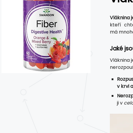
Vláknina 
kteří chtě
má mnoho
Jaké jso
Vláknina 
nerozpoušt
Rozpus
v krvi 
Nerozp
ji v
cel