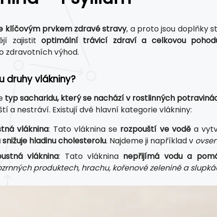
je klíčovým prvkem zdravé stravy
, a proto jsou doplňky s
jí zajistit
optimální trávicí zdraví a celkovou pohod
 zdravotních výhod.
u druhy vlákniny?
je
typ sacharidu, který se nachází v rostlinných potraviná
í a nestráví. Existují dvě hlavní kategorie vlákniny:
tná vláknina
: Tato vláknina se
rozpouští ve vodě
a vytv
a snižuje hladinu cholesterolu
. Najdeme ji například v
ovsen
ustná vláknina
: Tato vláknina
nepřijímá vodu a pomáh
ozrnných produktech, hrachu, kořenové zelenině a slupk