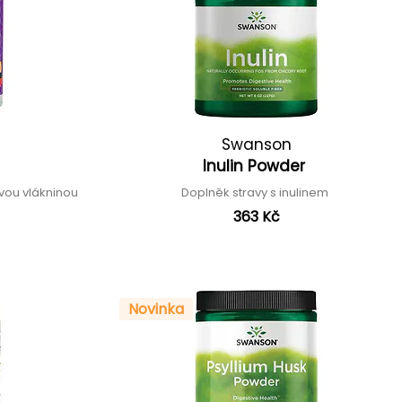
Swanson
Inulin Powder
vou vlákninou
Doplněk stravy s inulinem
363 Kč
Novinka