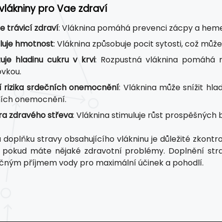
vlákniny pro Vae zdraví
e trávicí zdraví
: Vláknina pomáhá prevenci zácpy a hemer
luje hmotnost
: Vláknina způsobuje pocit sytosti, což může
zuje hladinu cukru v krvi
: Rozpustná vláknina pomáhá reg
ovkou.
í rizika srdečních onemocnění
: Vláknina může snížit hla
ích onemocnění.
a zdravého střeva
: Vláknina stimuluje růst prospěšných b
u doplňku stravy obsahujícího vlákninu je důležité zkon
, pokud máte nějaké zdravotní problémy. Doplnění str
čným příjmem vody pro maximální účinek a pohodlí.