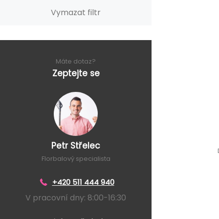
Vymazat filtr
Máte dotaz?
Zeptejte se
Petr Střelec
Florbalový specialista
+420 511 444 940
V pracovní dny: 8:00-16:30