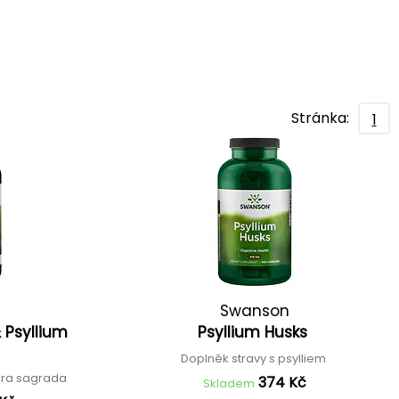
Stránka:
1
Swanson
 Psyllium
Psyllium Husks
x
Doplněk stravy s psylliem
ara sagrada
374 Kč
Skladem