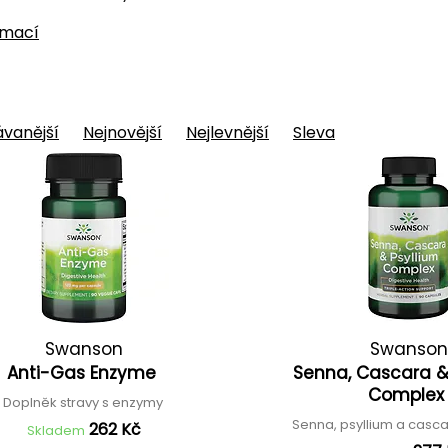
rmací
vanější
Nejnovější
Nejlevnější
Sleva
Swanson
Swanson
Anti-Gas Enzyme
Senna, Cascara &
Comple
Doplněk stravy s enzymy
Senna, psyllium a casc
262 Kč
Skladem