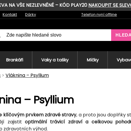
LEVA NA VŠE NEZLEVNĚNÉ – KÓD PLAY20
NAKOUPIT SE SLE
Kontakt
Dárky
Telefon nyní offline
HLED
Brankáři
Vaky a tašky
Míčky
Vybave
s
Vláknina – Psyllium
nina – Psyllium
je klíčovým prvkem zdravé stravy
, a proto jsou doplňky s
jí zajistit
optimální trávicí zdraví a celkovou pohod
 zdravotních výhod.