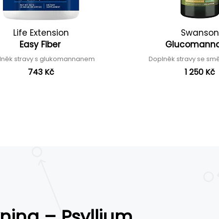
Life Extension
Swanson
Easy Fiber
Glucomann
lněk stravy s glukomannanem
Doplněk stravy se smě
743 Kč
1 250 Kč
nina – Psyllium