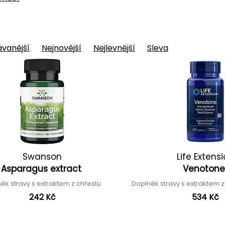
vanější
Nejnovější
Nejlevnější
Sleva
Swanson
Life Extens
Asparagus extract
Venoton
ěk stravy s extraktem z chřestu
Doplněk stravy s extraktem 
242 Kč
534 Kč