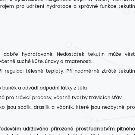
ojem pro udržení hydratace a správné funkce tekutin
 je dobře hydratované. Nedostatek tekutin může vést
včetně suché kůže, únavy a zmatenosti.
 při regulaci tělesné teploty. Při nadměrné ztrátě tekutin
 do buněk a odvádí odpadní látky z těla.
tá pro trávicí procesy, včetně tvorby trávicích šťáv.
jako jsou sodík, draslík a vápník, které jsou nezbytné pro
ředevším udržována přirozeně prostřednictvím pitného