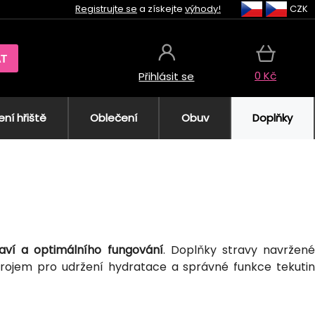
Registrujte se
a získejte
výhody!
CZK
AT
0 Kč
Přihlásit se
ní hřiště
Oblečení
Obuv
Doplňky
aví a optimálního fungování
. Doplňky stravy navržen
ojem pro udržení hydratace a správné funkce tekutin