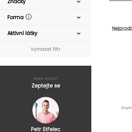
Značky
Forma
Nejprodá
Aktivní látky
Vymazat filtr
Máte dotaz?
Zeptejte se
Dopln
Petr Střelec