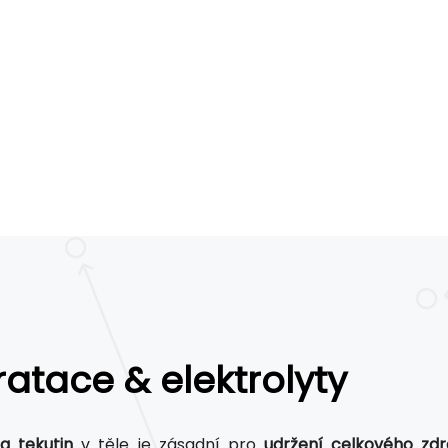
atace & elektrolyty
a tekutin
v těle je zásadní pro
udržení celkového zdr