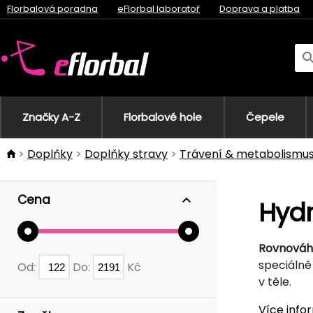
Florbalová poradna
eFlorbal laboratoř
Doprava a platba
Značky A-Z
Florbalové hole
Čepele
Doplňky
Doplňky stravy
Trávení & metabolismu
Cena
Hydr
Rovnováh
speciáln
Od:
Do:
Kč
v těle.
Více info