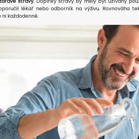
zdravé stravy
. Doplňky stravy by měly být užívány pou
poručil lékař nebo odborník na výživu. Rovnováha teku
 ni každodenně.