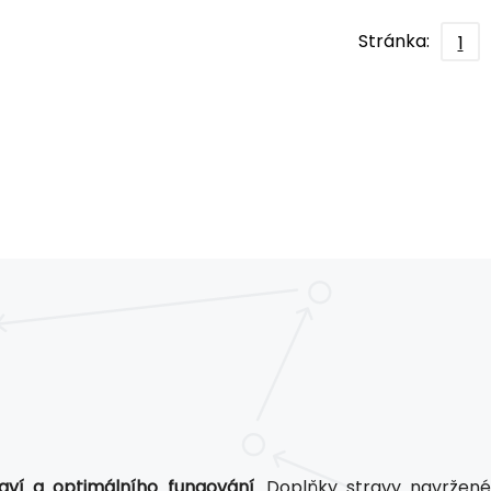
Stránka:
1
aví a optimálního fungování
. Doplňky stravy navržen