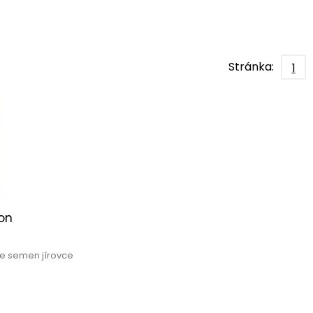
Stránka:
1
ion
e
ze semen jírovce