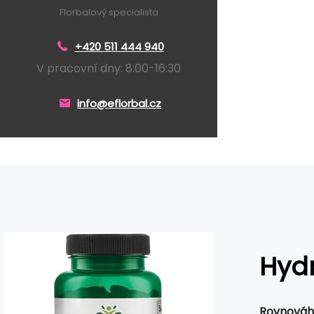
Florbalový specialista
+420 511 444 940
V pracovní dny: 8:00-16:30
info@eflorbal.cz
Hydr
Rovnováh