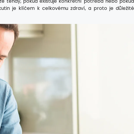
ze tehdy, pokud existuje konkrétní potřeba nebo poku
tin je klíčem k celkovému zdraví, a proto je důležité