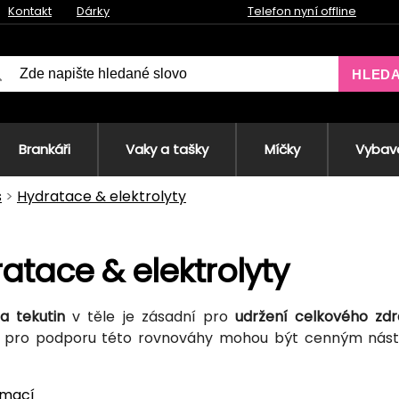
Kontakt
Dárky
Telefon nyní offline
HLED
Brankáři
Vaky a tašky
Míčky
Vybave
s
Hydratace & elektrolyty
atace & elektrolyty
a tekutin
v těle je zásadní pro
udržení celkového zdr
ě pro podporu této rovnováhy mohou být cenným nástr
rmací