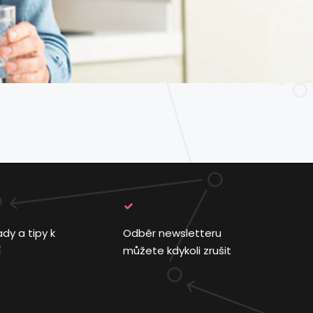
ady a tipy k
Odběr newsletteru
í
můžete kdykoli zrušit