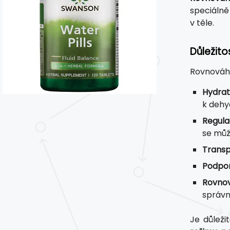
speciáln
v těle.
Důležito
Rovnováha 
Hydra
k dehy
Regula
se můž
Transp
Podpor
Rovnov
správno
Je důleži