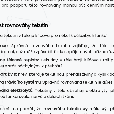
ě pro podporu této rovnováhy mohou být cenným nástr
st rovnováhy tekutin
tekutin v těle je klíčová pro několik důležitých funkcí:
tace
: Správná rovnováha tekutin zajišťuje, že tělo
drataci, což může způsobit řadu nepříjemných příznaků, 
ce tělesné teploty
: Tekutiny v těle hrají klíčovou roli
ete stát náchylnými k přehřátí.
ort živin
: Krev, která je tekutinou, přenáší živiny a kyslík
a trávicího systému
: Správná rovnováha tekutin je důleži
áha elektrolytů
: Tekutiny v těle obsahují elektrolyty, 
u funkci svalů, nervů a dalších tkání.
té mít na paměti, že
rovnováha tekutin by měla být p