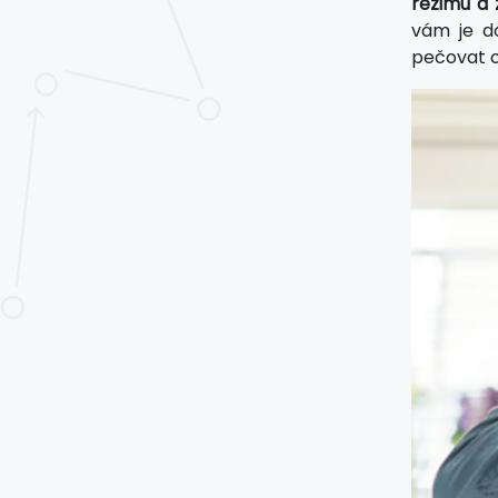
režimu a 
vám je do
pečovat o