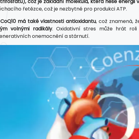
trifosfátu), což je základní molekula, která nese energii
ýchacího řetězce, což je nezbytné pro produkci ATP.
oQ10 má také vlastnosti antioxidantu
, což znamená, 
ým volnými radikály
. Oxidativní stres může hrát ro
nerativních onemocnění a stárnutí.