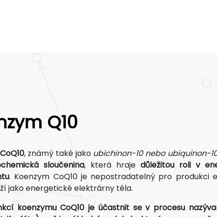
nzym Q10
 CoQ10
, známý také jako
ubichinon-10 nebo ubiquinon-1
ochemická sloučenina
, která hraje
důležitou roli v 
ntu
. Koenzym CoQ10 je nepostradatelný pro produkci en
ží jako energetické elektrárny těla.
unkcí koenzymu CoQ10 je účastnit se v procesu nazýva