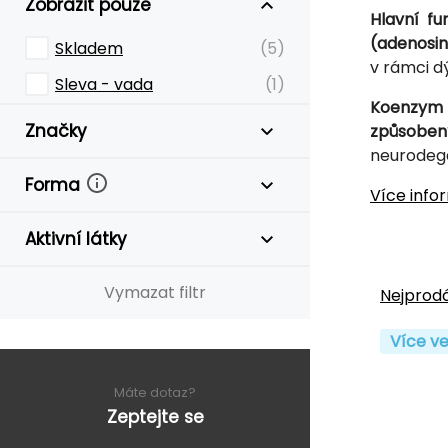
Zobrazit pouze
Hlavní f
(adenosin
Skladem
(5)
v rámci d
Sleva - vada
(1)
Koenzym C
Značky
způsoben
neurodege
Forma
Více info
Aktivní látky
Vymazat filtr
Nejprodá
Více ve
Máte dotaz?
Zeptejte se