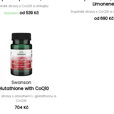
Limonen
lněk stravy s CoQ10 a shilajitu
Doplněk stravy s CoQ10 
od 539 Kč
Skladem
od 690 Kč
Swanson
lutathione with CoQ10
 stravy s obsahem L-glutathionu a
CoQ10
704 Kč