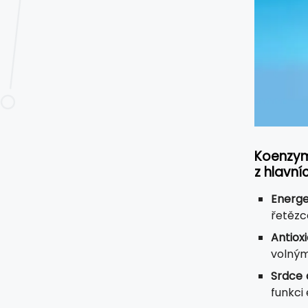
Koenzym 
z hlavn
Energe
řetězc
Antiox
volným
Srdce 
funkci