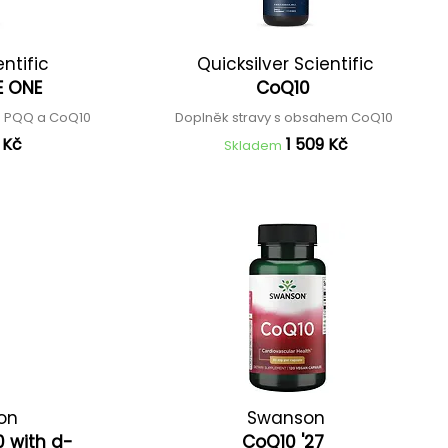
entific
Quicksilver Scientific
HE ONE
CoQ10
m PQQ a CoQ10
Doplněk stravy s obsahem CoQ10
 Kč
1 509 Kč
Skladem
ion
Swanson
 with d-
CoQ10 '27