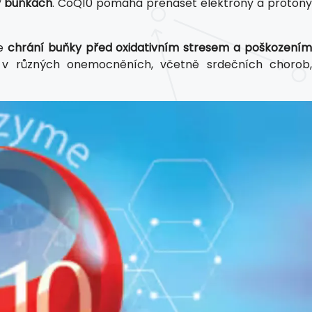
 v buňkách
. CoQ10 pomáhá přenášet elektrony a protony
že
chrání buňky před oxidativním stresem a poškození
li v různých onemocněních, včetně srdečních chorob