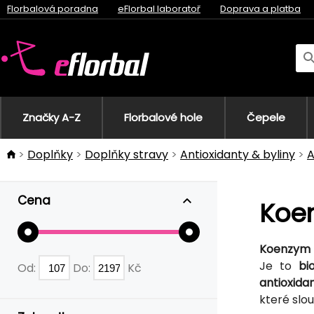
Florbalová poradna
eFlorbal laboratoř
Doprava a platba
Značky A-Z
Florbalové hole
Čepele
Doplňky
Doplňky stravy
Antioxidanty & byliny
A
Cena
Koe
Koenzym
Je to
bi
Od:
Do:
Kč
antioxida
které slou