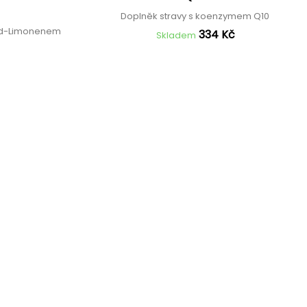
e
Doplněk stravy s koenzymem Q10
a d-Limonenem
334 Kč
Skladem