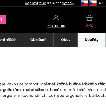
Registrujte se
a získejte
výhody!
CZK
AT
0 Kč
Přihlásit se
ní hřiště
Oblečení
Obuv
Doplňky
0
, je látkou přítomnou
v téměř každé buňce lidského těla
.
energetickém metabolismu buněk
a má také vlastnosti
ergie v mitochondriích, což jsou organelly v buňkách,