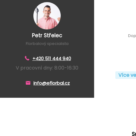
Petr Střelec
Dop
Florbalový specialista
+420 511 444 940
V pracovní dny: 8:00-16:30
Více ve
info@eflorbal.cz
S