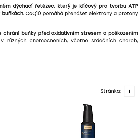
ném dýchací řetězec, který je klíčový pro tvorbu ATP
 v buňkách
. CoQ10 pomáhá přenášet elektrony a protony
že
chrání buňky před oxidativním stresem a poškození
li v různých onemocněních, včetně srdečních chorob
Stránka:
1