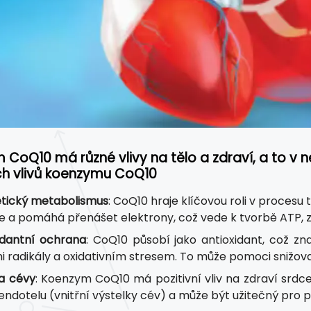
CoQ10 má různé vlivy na tělo a zdraví, a to v n
ích vlivů koenzymu CoQ10
tický metabolismus
: CoQ10 hraje klíčovou roli v procesu
e a pomáhá přenášet elektrony, což vede k tvorbě ATP, z
idantní ochrana
: CoQ10 působí jako antioxidant, což
i radikály a oxidativním stresem. To může pomoci snižov
a cévy
: Koenzym CoQ10 má pozitivní vliv na zdraví srdce
 endotelu (vnitřní výstelky cév) a může být užitečný pro