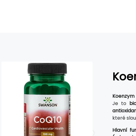
Koe
Koenzym
Je to
bi
antioxida
které slou
Hlavní f