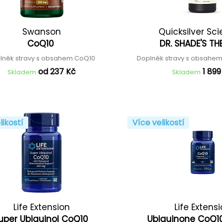
Swanson
Quicksilver Sci
CoQ10
DR. SHADE'S T
lněk stravy s obsahem CoQ10
Doplněk stravy s obsahe
od 237 Kč
1 899
Skladem
Skladem
likostí
Více velikostí
Life Extension
Life Extens
uper Ubiquinol CoQ10
Ubiquinone CoQ10