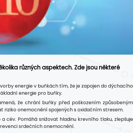
ěkolika různých aspektech. Zde jsou některé
 tvorby energie v buňkách tím, že je zapojen do dýchacího
ákladní energie pro buňky.
 znamená, že chrání buňky před poškozením způsobený
at riziko onemocnění spojených s oxidačním stresem.
 a cév. Pomáhá snižovat hladinu krevního tlaku, zlepšuj
 prevenci srdečních onemocnění.