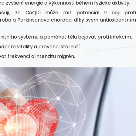
pro zvýšení energie a výkonnosti během fyzické aktivity.
čují, že CoQ10 může mít potenciál v boji proti
oba a Parkinsonova choroba, díky svým antioxidantním
nitního systému a pomáhat tělu bojovat proti infekcím.
odpoře vitality a prevenci stárnutí.
at frekvenci a intenzitu migrén.