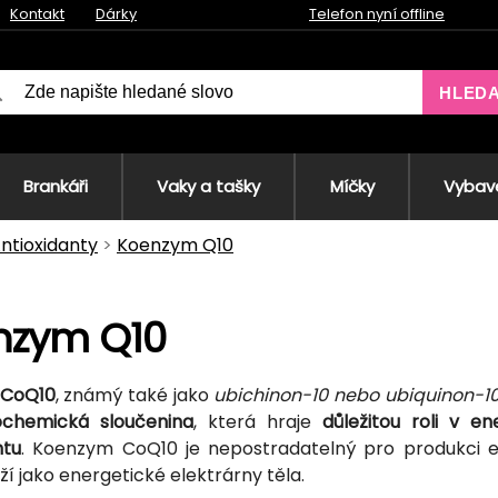
Kontakt
Dárky
Telefon nyní offline
HLED
Brankáři
Vaky a tašky
Míčky
Vybave
ntioxidanty
Koenzym Q10
nzym Q10
 CoQ10
, známý také jako
ubichinon-10 nebo ubiquinon-1
ochemická sloučenina
, která hraje
důležitou roli v 
ntu
. Koenzym CoQ10 je nepostradatelný pro produkci en
ží jako energetické elektrárny těla.