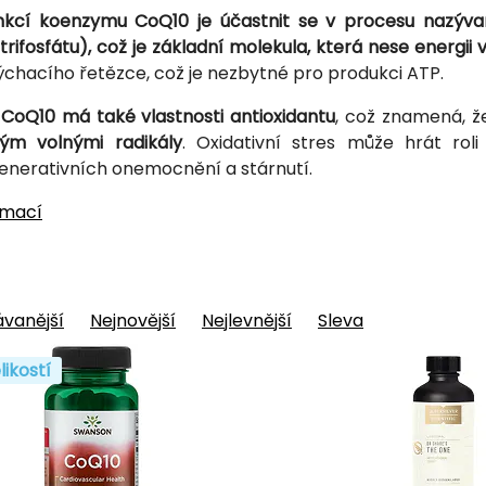
unkcí koenzymu CoQ10 je účastnit se v procesu nazýva
trifosfátu), což je základní molekula, která nese energii
ýchacího řetězce, což je nezbytné pro produkci ATP.
oQ10 má také vlastnosti antioxidantu
, což znamená, 
ým volnými radikály
. Oxidativní stres může hrát ro
nerativních onemocnění a stárnutí.
rmací
vanější
Nejnovější
Nejlevnější
Sleva
likostí