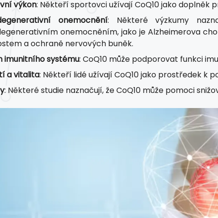
vní výkon
: Někteří sportovci užívají CoQ10 jako doplněk 
degenerativní onemocnění
: Některé výzkumy nazna
egenerativním onemocněním, jako je Alzheimerova chor
ostem a ochraně nervových buněk.
 imunitního systému
: CoQ10 může podporovat funkci imu
í a vitalita
: Někteří lidé užívají CoQ10 jako prostředek k p
y
: Některé studie naznačují, že CoQ10 může pomoci snižov