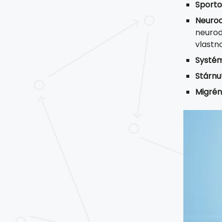
Sporto
Neuro
neurod
vlastn
Systém
Stárnut
Migrén