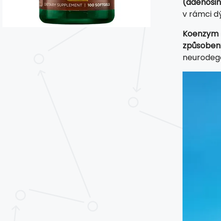
(adenosin
v rámci d
Koenzym C
způsoben
neurodege