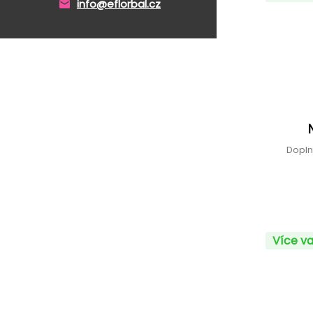
info@eflorbal.cz
Dopln
Více va