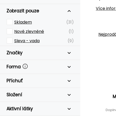
Více info
Zobrazit pouze
Skladem
(31)
Nově zlevněné
(1)
Nejprodá
Sleva - vada
(9)
Značky
Forma
Příchuť
Složení
M
Aktivní látky
Dopln