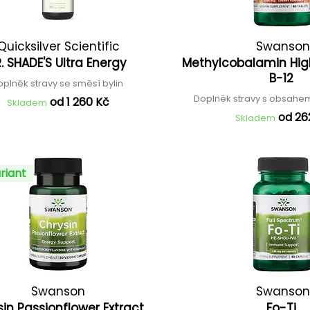
Quicksilver Scientific
Swanson
. SHADE'S Ultra Energy
Methylcobalamin Hig
B-12
oplněk stravy se směsí bylin
Doplněk stravy s obsahem
od 1 260 Kč
Skladem
od 26
Skladem
riant
Swanson
Swanson
sin Passionflower Extract
Fo-Ti