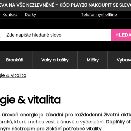
LEVA NA VŠE NEZLEVNĚNÉ – KÓD PLAY20
NAKOUPIT SE SLE
Kontakt
Dárky
Telefon nyní offline
HLED
Brankáři
Vaky a tašky
Míčky
Vybave
ie & vitalita
gie & vitalita
 úroveň energie je zásadní pro každodenní životní akti
ároků, které mohou vést k únavě a vyčerpání.
Doplňky st
čným nástrojem pro získání potřebné vitality
.