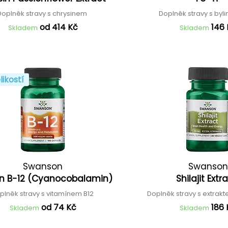
Doplněk stravy s chrysinem
Doplněk stravy s byli
od 414 Kč
146
Skladem
Skladem
likostí
Swanson
Swanson
in B-12 (Cyanocobalamin)
Shilajit Ext
plněk stravy s vitamínem B12
Doplněk stravy s extrakte
od 74 Kč
186
Skladem
Skladem