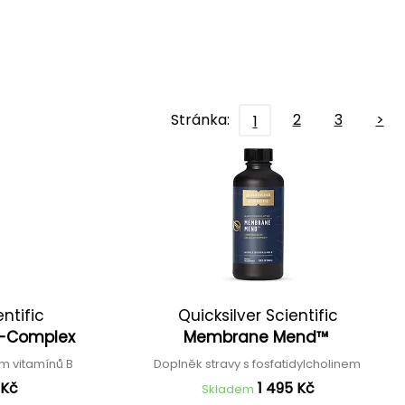
Stránka:
2
3
>
1
entific
Quicksilver Scientific
 B-Complex
Membrane Mend™
m vitamínů B
Doplněk stravy s fosfatidylcholinem
 Kč
1 495 Kč
Skladem