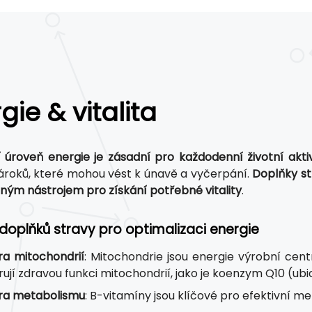
gie & vitalita
 úroveň energie je zásadní pro každodenní životní akti
ároků, které mohou vést k únavě a vyčerpání.
Doplňky st
čným nástrojem pro získání potřebné vitality
.
doplňků stravy pro optimalizaci energie
a mitochondrií
: Mitochondrie jsou energie výrobní cen
ují zdravou funkci mitochondrií, jako je koenzym Q10 (ubic
ra metabolismu
: B-vitamíny jsou klíčové pro efektivní m