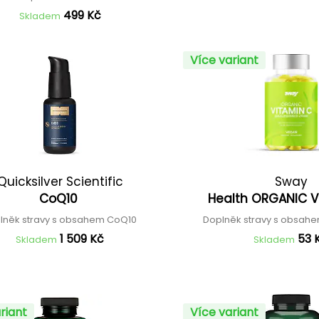
499 Kč
Skladem
Více variant
Quicksilver Scientific
Sway
CoQ10
Health ORGANIC V
lněk stravy s obsahem CoQ10
Doplněk stravy s obsahe
1 509 Kč
53 
Skladem
Skladem
riant
Více variant