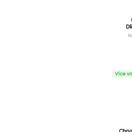
DR
D
Více va
Chry