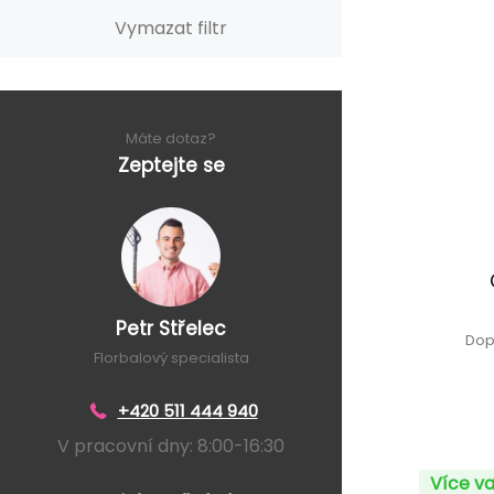
Vymazat filtr
Máte dotaz?
Zeptejte se
Petr Střelec
Dop
Florbalový specialista
+420 511 444 940
V pracovní dny: 8:00-16:30
Více va