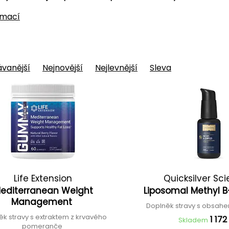
rmací
vanější
Nejnovější
Nejlevnější
Sleva
Life Extension
Quicksilver Sci
editerranean Weight
Liposomal Methyl
Management
Doplněk stravy s obsahe
ěk stravy s extraktem z krvavého
1 172
Skladem
pomeranče