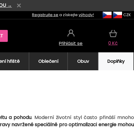
VOU →
Registrujte se
a získejte
výhody!
CZK
AT
0 Kč
Přihlásit se
ní hřiště
Oblečení
Obuv
Doplňky
vitu a pohodu
. Moderní životní styl často přináší mnoho
ravy navržené speciálně pro optimalizaci energie moho