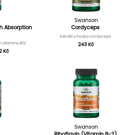
Swanson
h Absorption
Cordyceps
Extrakt z houby cordyceps
 vitaminu B12
243 Kč
2 Kč
Swanson
Riboflavin (Vitamin B-2)