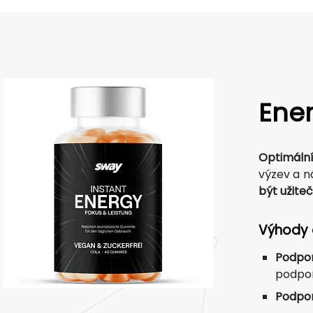
Ener
Optimální
výzev a n
být užite
Výhody 
Podpor
podpor
Podpo