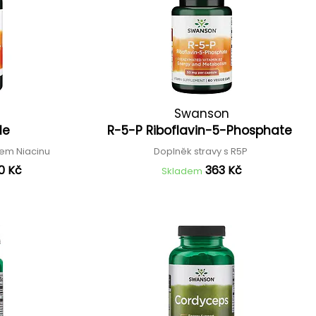
Swanson
de
R-5-P Riboflavin-5-Phosphate
hem Niacinu
Doplněk stravy s R5P
0 Kč
363 Kč
Skladem