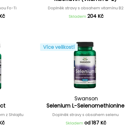
nou Fo-Ti
Doplněk stravy s obsahem vitamínu B2
 Kč
204 Kč
Skladem
Více velikostí
Swanson
ract
Selenium L-Selenomethionine
m z Shilajitu
Doplněk stravy s obsahem selenu
 Kč
od 187 Kč
Skladem