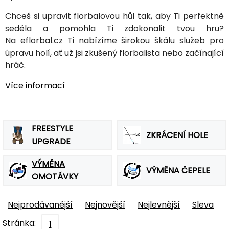
Chceš si upravit florbalovou hůl tak, aby Ti perfektně
seděla a pomohla Ti zdokonalit tvou hru?
Na eflorbal.cz Ti nabízíme širokou škálu služeb pro
úpravu holí, ať už jsi zkušený florbalista nebo začínající
hráč.
Více informací
FREESTYLE
ZKRÁCENÍ HOLE
UPGRADE
VÝMĚNA
VÝMĚNA ČEPELE
OMOTÁVKY
Nejprodávanější
Nejnovější
Nejlevnější
Sleva
Stránka:
1