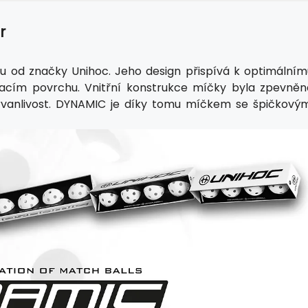
r
u od značky Unihoc. Jeho design přispívá k optimálním
hracím povrchu. Vnitřní konstrukce míčky byla zpevněn
 trvanlivost. DYNAMIC je díky tomu míčkem se špičkovým