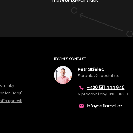
í
můžete kdykoli zrušit
RYCHLÝ KONTAKT
Petr Střelec
Florbalový specialista
odmínky
+420 511 444 940
bních údajů
V pracovní dny: 8:00-16:30
přístupnosti
info@eflorbal.cz