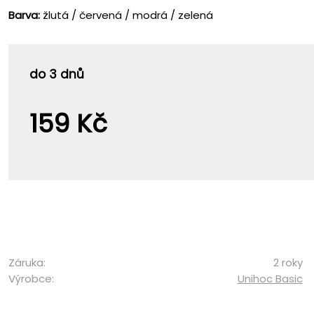
Barva:
žlutá / červená / modrá / zelená
do 3 dnů
159 Kč
Záruka:
2 roky
Výrobce:
Unihoc Basic