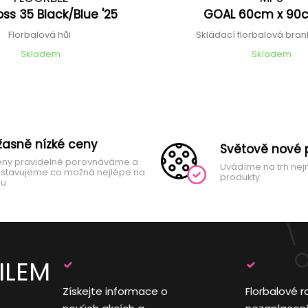
oss 35 Black/Blue '25
GOAL 60cm x 90c
Florbalová hůl
Skládací florbalová brank
Skladem
Skladem
žasně nízké ceny
Světově nové 
ny pravidelně porovnáváme a
Uvádíme na trh nej
stavujeme co možná nejlépe na
produkty
hu
ILEM
Získejte informace o
Florbalové r