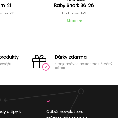
m '21
Baby Shark 36 '26
a se sítí
Florbalová hůl
Skladem
produkty
Dárky zdarma
novější
K objednávce dostanete užitečný
dárek
ady a tipy k
Odběr newsletteru