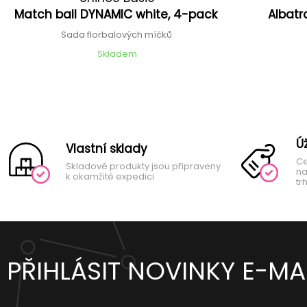
Match ball DYNAMIC white, 4-pack
Albatr
Sada florbalových míčků
Skladem
Ú
Vlastní sklady
Ce
Skladové produkty jsou připraveny
na
k okamžité expedici
tr
PŘIHLÁSIT NOVINKY E-MA