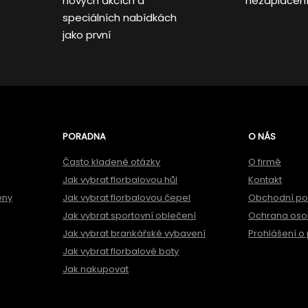
nových akcích a
nezaplacen
speciálních nabídkách
jako první
PORADNA
O NÁS
Často kladené otázky
O firmě
Jak vybrat florbalovou hůl
Kontakt
ěny
Jak vybrat florbalovou čepel
Obchodní p
Jak vybrat sportovní oblečení
Ochrana oso
Jak vybrat brankářské vybavení
Prohlášení o 
Jak vybrat florbalové boty
Jak nakupovat