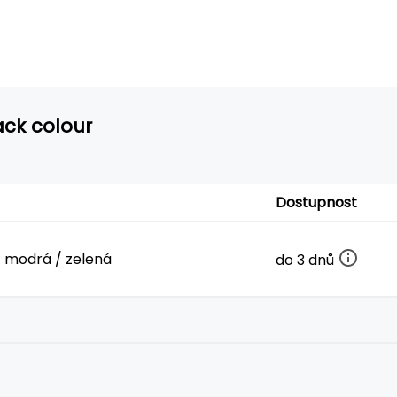
ack colour
Dostupnost
/ modrá / zelená
do 3 dnů