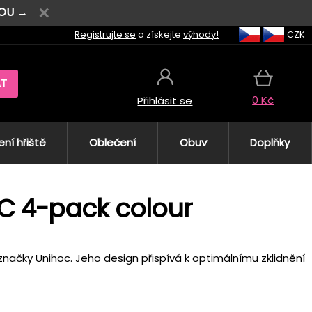
VOU →
Registrujte se
a získejte
výhody!
CZK
AT
0 Kč
Přihlásit se
ní hřiště
Oblečení
Obuv
Doplňky
IC 4-pack colour
načky Unihoc. Jeho design přispívá k optimálnímu zklidnění