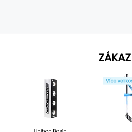
ZÁKAZ
Více veliko
Unihoc Basic