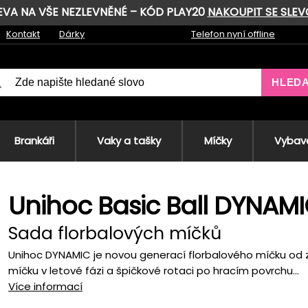
LEVA NA VŠE NEZLEVNĚNÉ – KÓD PLAY20
NAKOUPIT SE SLE
Kontakt
Dárky
Telefon nyní offline
HLED
Brankáři
Vaky a tašky
Míčky
Vybave
Unihoc Basic Ball DYNAM
Sada florbalových míčků
Unihoc DYNAMIC je novou generací florbalového míčku od z
míčku v letové fázi a špičkové rotaci po hracím povrchu...
Více informací