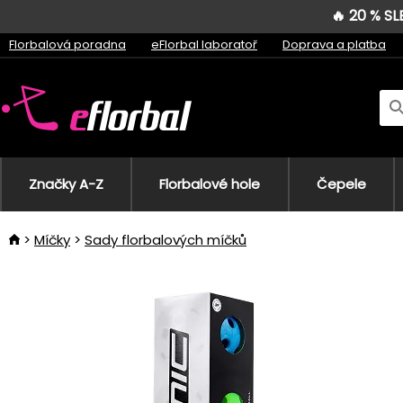
🔥 20 % S
Florbalová poradna
eFlorbal laboratoř
Doprava a platba
Značky A-Z
Florbalové hole
Čepele
Míčky
Sady florbalových míčků