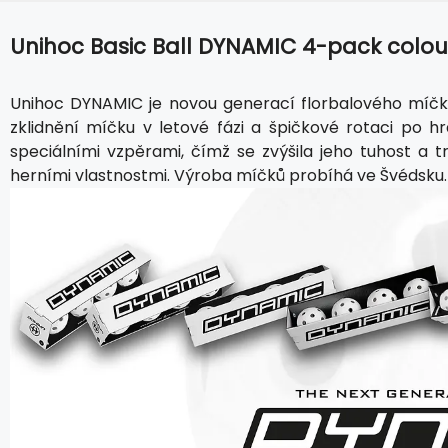
Unihoc Basic Ball DYNAMIC 4-pack colou
Unihoc DYNAMIC je novou generací florbalového míčk
zklidnění míčku v letové fázi a špičkové rotaci po 
speciálními vzpěrami, čímž se zvýšila jeho tuhost a
herními vlastnostmi. Výroba míčků probíhá ve Švédsku.