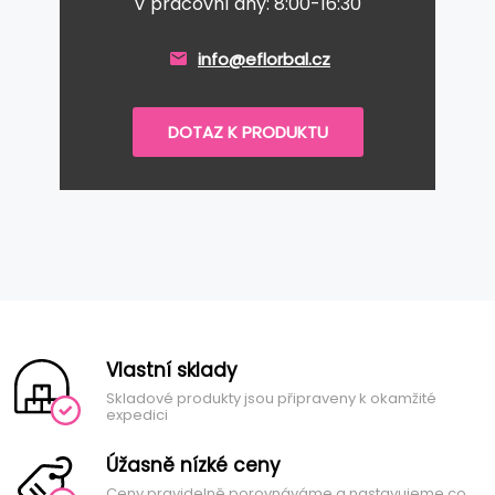
V pracovní dny: 8:00-16:30
info@eflorbal.cz
DOTAZ K PRODUKTU
Vlastní sklady
Skladové produkty jsou připraveny k okamžité
expedici
Úžasně nízké ceny
Ceny pravidelně porovnáváme a nastavujeme co