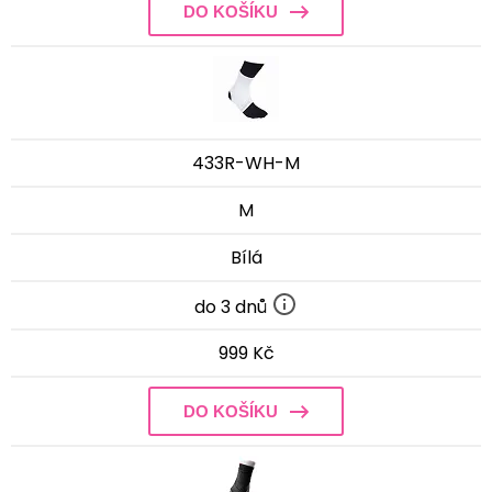
DO KOŠÍKU
433R-WH-M
M
Bílá
do 3 dnů
999 Kč
DO KOŠÍKU