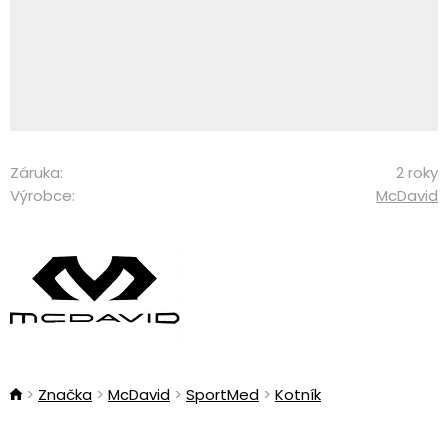
Záruka:
2 roky
Výrobce:
McDavid
Značka
McDavid
SportMed
Kotník