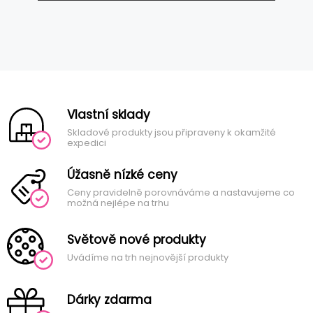
Vlastní sklady
Skladové produkty jsou připraveny k okamžité
expedici
Úžasně nízké ceny
Ceny pravidelně porovnáváme a nastavujeme co
možná nejlépe na trhu
Světově nové produkty
Uvádíme na trh nejnovější produkty
Dárky zdarma