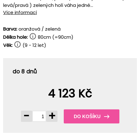
levá/pravá ) zelených holí váha jedné...
Více informací
Barva:
oranžová / zelená
Délka hole:
80cm (=90cm)
Věk:
(9 - 12 let)
do 8 dnů
4 123 Kč
-
+
DO KOŠÍKU