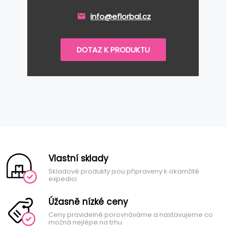
info@eflorbal.cz
DOTAZ K PRODUKTU
Vlastní sklady
Skladové produkty jsou připraveny k okamžité
expedici
Úžasně nízké ceny
Ceny pravidelně porovnáváme a nastavujeme co
možná nejlépe na trhu