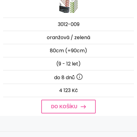
3012-009
oranžová / zelená
80cm (=90cm)
(9 - 12 let)
do 8 dnů
4 123 Kč
DO KOŠÍKU