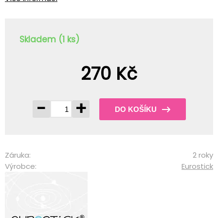
Skladem (1 ks)
270 Kč
-
+
DO KOŠÍKU
Záruka:
2 roky
Výrobce:
Eurostick