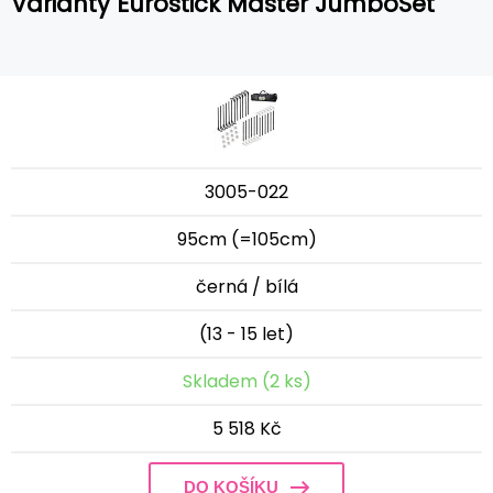
Varianty Eurostick Master JumboSet
3005-022
95cm (=105cm)
černá / bílá
(13 - 15 let)
Skladem (2 ks)
5 518 Kč
DO KOŠÍKU