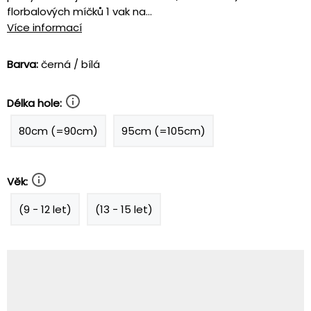
florbalových míčků 1 vak na...
Více informací
Barva:
černá / bílá
Délka hole:
80cm (=90cm)
95cm (=105cm)
Věk:
(9 - 12 let)
(13 - 15 let)