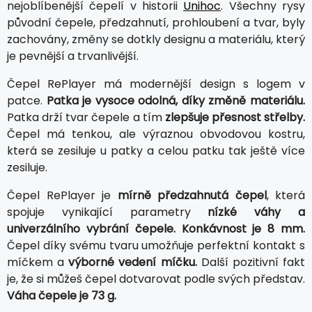
nejoblíbenější čepelí v historii
Unihoc
. Všechny rysy
původní čepele, předzahnutí, prohloubení a tvar, byly
zachovány, změny se dotkly designu a materiálu, který
je pevnější a trvanlivější.
Čepel RePlayer má modernější design s logem v
patce.
Patka je vysoce odolná, díky změně materiálu.
Patka drží tvar čepele a tím
zlepšuje přesnost střelby.
Čepel má tenkou, ale výraznou obvodovou kostru,
která se zesiluje u patky a celou patku tak ještě více
zesiluje.
Čepel RePlayer je
mírně předzahnutá čepel
, která
spojuje vynikající parametry
nízké váhy a
univerzálního vybrání čepele. Konkávnost je 8 mm.
Čepel díky svému tvaru umožňuje perfektní kontakt s
míčkem a
výborné vedení míčku.
Další pozitivní fakt
je, že si můžeš čepel dotvarovat podle svých představ.
Váha čepele je 73 g.