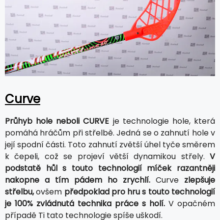
Curve
Průhyb hole neboli CURVE
je technologie hole, která
pomáhá hráčům při střelbě. Jedná se o zahnutí hole v
její spodní části. Toto zahnutí zvětší úhel tyče směrem
k čepeli, což se projeví větší dynamikou střely.
V
podstatě hůl s touto technologií míček razantněji
nakopne a tím pádem ho zrychlí.
Curve
zlepšuje
střelbu,
ovšem
předpoklad pro hru s touto technologií
je 100% zvládnutá technika práce s holí.
V opačném
případě Ti tato technologie spíše uškodí.