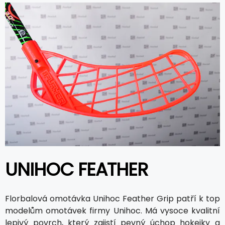
UNIHOC FEATHER
Florbalová omotávka Unihoc Feather Grip patří k top
modelům omotávek firmy Unihoc. Má vysoce kvalitní
lepivý povrch, který zajistí pevný úchop hokejky a