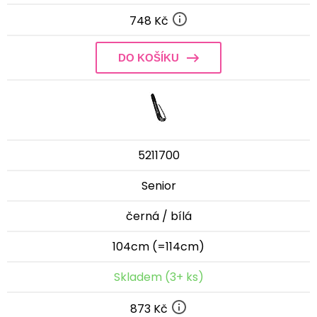
748 Kč
DO KOŠÍKU
5211700
Senior
černá / bílá
104cm (=114cm)
Skladem (3+ ks)
873 Kč