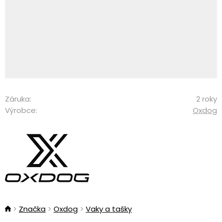
Záruka:
2 roky
Výrobce:
Oxdog
Značka
Oxdog
Vaky a tašky