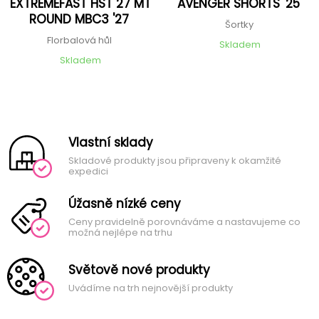
EXTREMEFAST HST 27 MT
AVENGER SHORTS '25
ROUND MBC3 '27
Šortky
Florbalová hůl
Skladem
Skladem
Vlastní sklady
Skladové produkty jsou připraveny k okamžité
expedici
Úžasně nízké ceny
Ceny pravidelně porovnáváme a nastavujeme co
možná nejlépe na trhu
Světově nové produkty
Uvádíme na trh nejnovější produkty