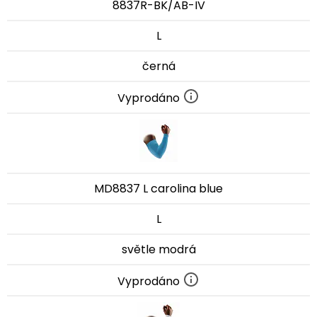
8837R-BK/AB-IV
L
černá
Vyprodáno
MD8837 L carolina blue
L
světle modrá
Vyprodáno