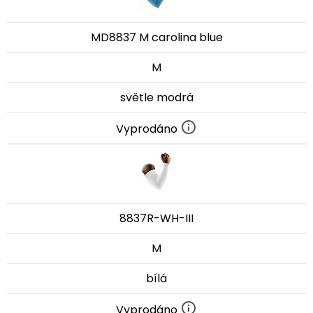
MD8837 M carolina blue
M
světle modrá
Vyprodáno
8837R-WH-III
M
bílá
Vyprodáno