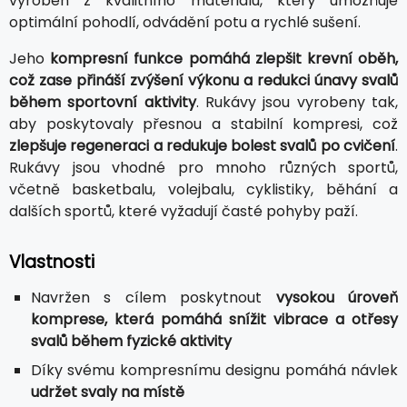
vyroben z kvalitního materiálu, který umožňuje
optimální pohodlí, odvádění potu a rychlé sušení.
Jeho
kompresní funkce pomáhá zlepšit krevní oběh,
což zase přináší zvýšení výkonu a redukci únavy svalů
během sportovní aktivity
. Rukávy jsou vyrobeny tak,
aby poskytovaly přesnou a stabilní kompresi, což
zlepšuje regeneraci a redukuje bolest svalů po cvičení
.
Rukávy jsou vhodné pro mnoho různých sportů,
včetně basketbalu, volejbalu, cyklistiky, běhání a
dalších sportů, které vyžadují časté pohyby paží.
Vlastnosti
Navržen s cílem poskytnout
vysokou úroveň
komprese, která pomáhá snížit vibrace a otřesy
svalů během fyzické aktivity
Díky svému kompresnímu designu pomáhá návlek
udržet svaly na místě