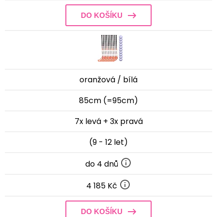
DO KOŠÍKU
oranžová / bílá
85cm (=95cm)
7x levá + 3x pravá
(9 - 12 let)
do 4 dnů
4 185 Kč
DO KOŠÍKU