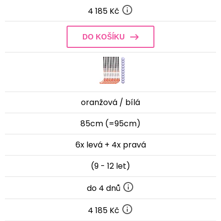
4 185 Kč
DO KOŠÍKU
oranžová / bílá
85cm (=95cm)
6x levá + 4x pravá
(9 - 12 let)
do 4 dnů
4 185 Kč