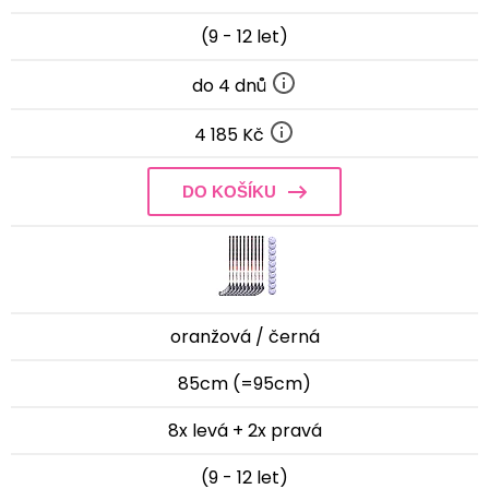
(9 - 12 let)
do 4 dnů
4 185 Kč
DO KOŠÍKU
oranžová / černá
85cm (=95cm)
8x levá + 2x pravá
(9 - 12 let)