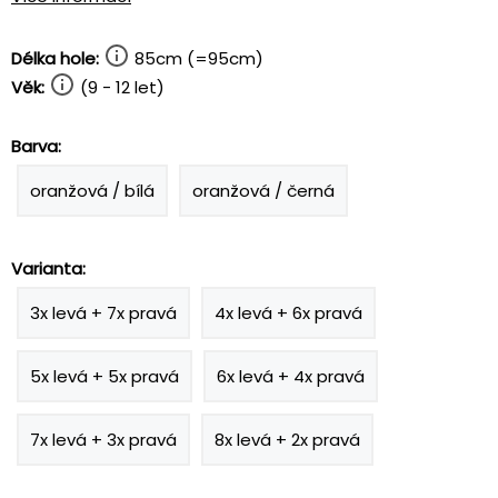
Délka hole:
85cm (=95cm)
Věk:
(9 - 12 let)
Barva:
oranžová / bílá
oranžová / černá
Varianta:
3x levá + 7x pravá
4x levá + 6x pravá
5x levá + 5x pravá
6x levá + 4x pravá
7x levá + 3x pravá
8x levá + 2x pravá