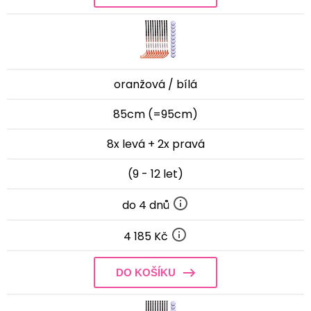
oranžová / bílá
85cm (=95cm)
8x levá + 2x pravá
(9 - 12 let)
do 4 dnů
4 185 Kč
DO KOŠÍKU