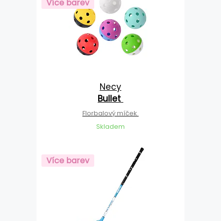
Více barev
Necy
Bullet
Florbalový míček
Skladem
Více barev