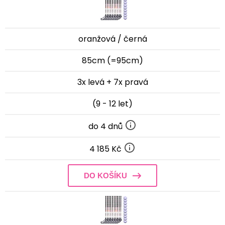
oranžová / černá
85cm (=95cm)
3x levá + 7x pravá
(9 - 12 let)
do 4 dnů
4 185 Kč
DO KOŠÍKU