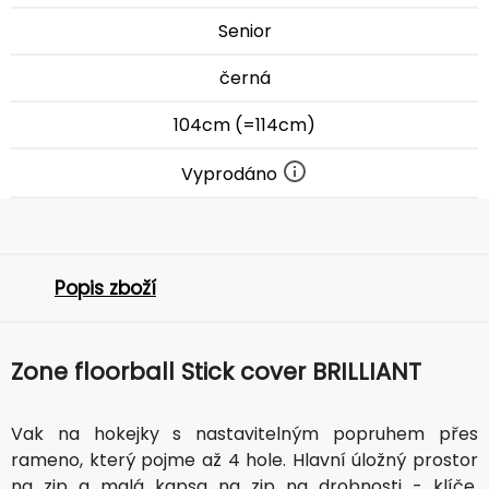
Senior
černá
104cm (=114cm)
Vyprodáno
Popis zboží
Zone floorball Stick cover BRILLIANT
Vak na hokejky s nastavitelným popruhem přes
rameno, který pojme až 4 hole. Hlavní úložný prostor
na zip a malá kapsa na zip na drobnosti - klíče,