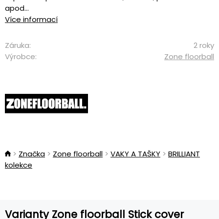
apod...
Více informací
Záruka:
2 roky
Výrobce:
Zone floorball
Značka
Zone floorball
VAKY A TAŠKY
BRILLIANT
kolekce
Varianty Zone floorball Stick cover