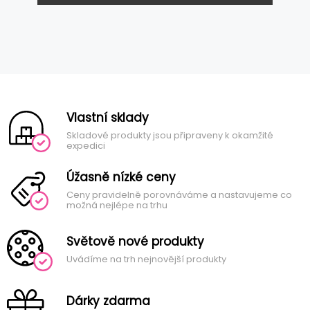
Vlastní sklady
Skladové produkty jsou připraveny k okamžité
expedici
Úžasně nízké ceny
Ceny pravidelně porovnáváme a nastavujeme co
možná nejlépe na trhu
Světově nové produkty
Uvádíme na trh nejnovější produkty
Dárky zdarma