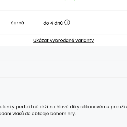
černá
do 4 dnů
Ukázat vyprodané varianty
elenky perfektně drží na hlavě díky silikonovému proužku
adání vlasů do obličeje během hry.