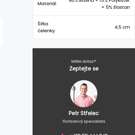
80% Bavlna + 15% Polyester
Materiál:
+ 5% Elastan
Šířka
4,5 cm
čelenky:
Máte dotaz?
Zeptejte se
Petr Střelec
Florbalový specialista