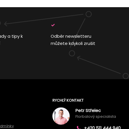
ady a tipy k
Odběr newsletteru
í
můžete kdykoli zrušit
RYCHLÝ KONTAKT
Petr Střelec
Florbalový specialista
odmínky
+420 511 444 940