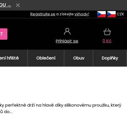
VOU →
Registrujte se
a získejte
výhody!
CZK
AT
0 Kč
Přihlásit se
ní hřiště
Oblečení
Obuv
Doplňky
y perfektně drží na hlavě díky silikonovému proužku, který
 do...