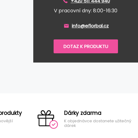
+420 511 444 940
V pracovní dny: 8:00-16:30
info@eflorbal.cz
DOTAZ K PRODUKTU
produkty
Dárky zdarma
novější
K objednávce dostanete užitečný
dárek