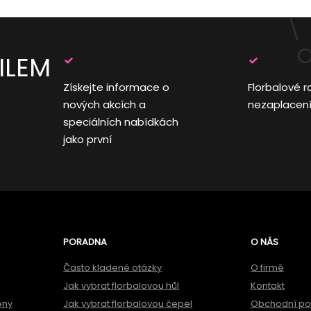
ILEM
Získejte informace o
Florbalové r
nových akcích a
nezaplacen
speciálních nabídkách
jako první
PORADNA
O NÁS
Často kladené otázky
O firmě
Jak vybrat florbalovou hůl
Kontakt
ěny
Jak vybrat florbalovou čepel
Obchodní p