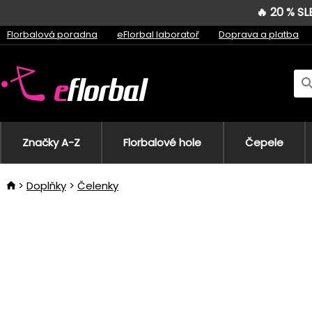
🔥 20 % S
Florbalová poradna
eFlorbal laboratoř
Doprava a platba
Značky A-Z
Florbalové hole
Čepele
Doplňky
Čelenky