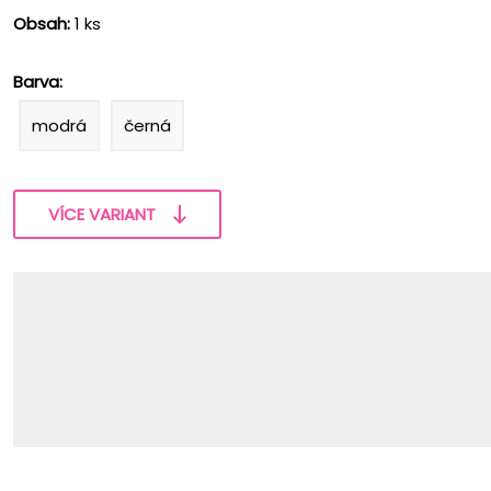
Obsah:
1 ks
Barva:
modrá
černá
VÍCE VARIANT