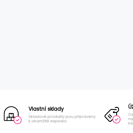
Ú
Vlastní sklady
Ce
Skladové produkty jsou připraveny
na
k okamžité expedici
tr