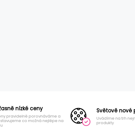
žasně nízké ceny
Světově nové 
ny pravidelně porovnáváme a
Uvádíme na trh nej
stavujeme co možná nejlépe na
produkty
hu