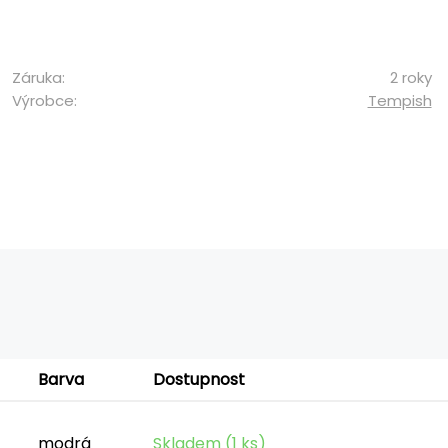
Záruka:
2 roky
Výrobce:
Tempish
Barva
Dostupnost
modrá
Skladem (1 ks)