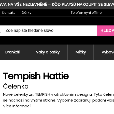
LEVA NA VŠE NEZLEVNĚNÉ – KÓD PLAY20
NAKOUPIT SE SLE
Kontakt
Dárky
Telefon nyní offline
HLED
Brankáři
Vaky a tašky
Míčky
Vybave
Tempish Hattie
Čelenka
Nové čelenky zn. TEMPISH v atraktivním designu. Tyto čelenk
se nachází na vnitřní straně. Výborně zabraňují padání vlasů
Více informací