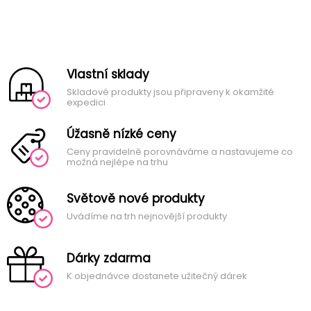
Vlastní sklady
Skladové produkty jsou připraveny k okamžité
expedici
Úžasně nízké ceny
Ceny pravidelně porovnáváme a nastavujeme co
možná nejlépe na trhu
Světově nové produkty
Uvádíme na trh nejnovější produkty
Dárky zdarma
K objednávce dostanete užitečný dárek