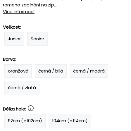
rameno zapínání na zip...
Více informací
Velikost:
Junior
Senior
Barva:
oranžová
černá / bílá
černá / modrá
černá / zlatá
Délka hole:
92cm (=102cm)
104cm (=114cm)