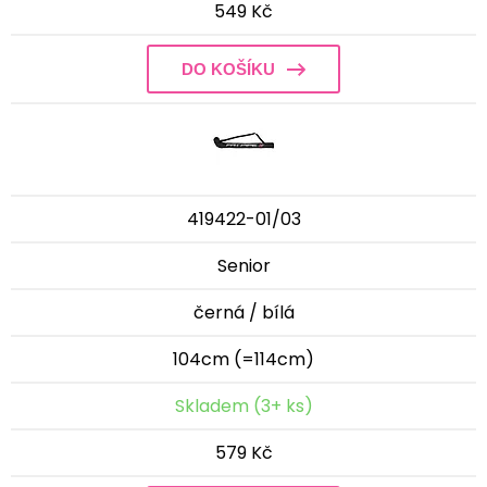
549 Kč
DO KOŠÍKU
419422-01/03
Senior
černá / bílá
104cm (=114cm)
Skladem (3+ ks)
579 Kč