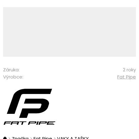
Záruka:
2 roky
Výrobce:
Fat Pipe
Značka
Fat Pipe
VAKY A TAŠKY