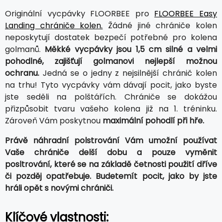
Originální vycpávky FLOORBEE pro
FLOORBEE Easy
Landing chrániče kolen.
Žádné jiné chrániče kolen
neposkytují dostatek bezpečí potřebné pro kolena
golmanů.
Měkké vycpávky jsou 1,5 cm silné a velmi
pohodlné, zajišťují golmanovi nejlepší možnou
ochranu.
Jedná se o jedny z nejsilnější chránič kolen
na trhu! Tyto vycpávky vám dávají pocit, jako byste
jste seděli na polštářích. Chrániče se dokážou
přizpůsobit tvaru vašeho kolena již na 1. tréninku.
Zároveň Vám poskytnou
maximální pohodlí při hře.
Právě náhradní polstrování Vám umožní používat
Vaše chrániče delší dobu a pouze vyměnit
posltrování, které se na základě četnosti použití dříve
či pozděj opatřebuje. Budetemít pocit, jako by jste
hráli opět s novými chrániči.
Klíčové vlastnosti: