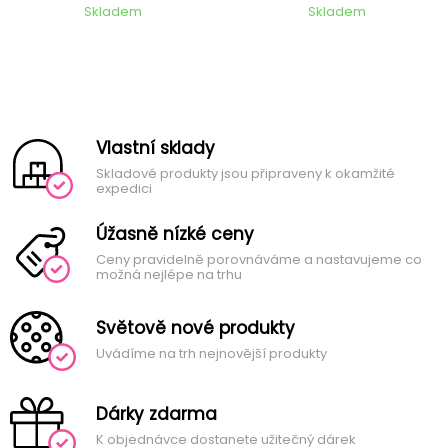
Skladem
Skladem
Vlastní sklady
Skladové produkty jsou připraveny k okamžité
expedici
Úžasně nízké ceny
Ceny pravidelně porovnáváme a nastavujeme co
možná nejlépe na trhu
Světově nové produkty
Uvádíme na trh nejnovější produkty
Dárky zdarma
K objednávce dostanete užitečný dárek