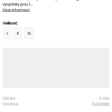
vycpávky jsou 1...
Více informací
Velikost:
L
S
XL
Záruka:
2 roky
Výrobce:
FLOORBEE