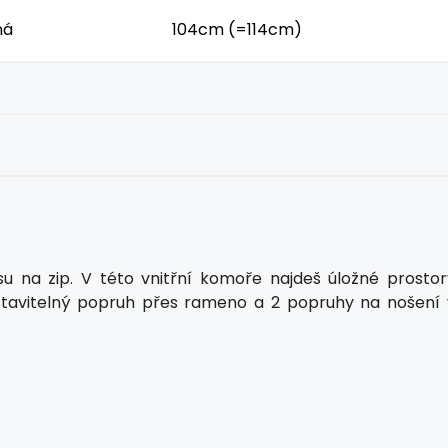
ná
104cm (=114cm)
su na zip. V této vnitřní komoře najdeš úložné prostor
stavitelný popruh přes rameno a 2 popruhy na nošení 