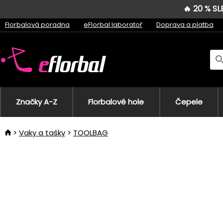
🔥 20 % S
Florbalová poradna
eFlorbal laboratoř
Doprava a platba
Značky A-Z
Florbalové hole
Čepele
Vaky a tašky
TOOLBAG