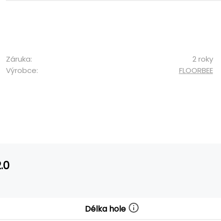
Záruka:
2 roky
Výrobce:
FLOORBEE
.0
Délka hole