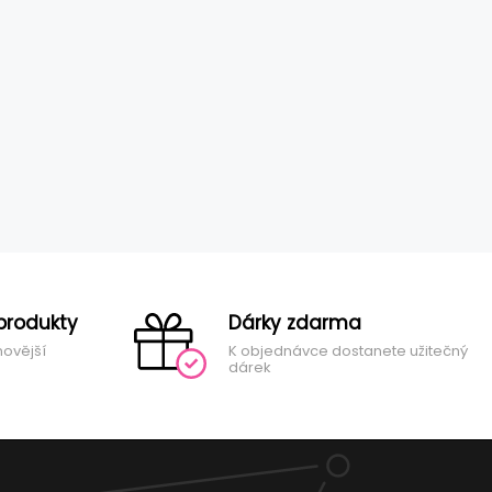
produkty
Dárky zdarma
novější
K objednávce dostanete užitečný
dárek