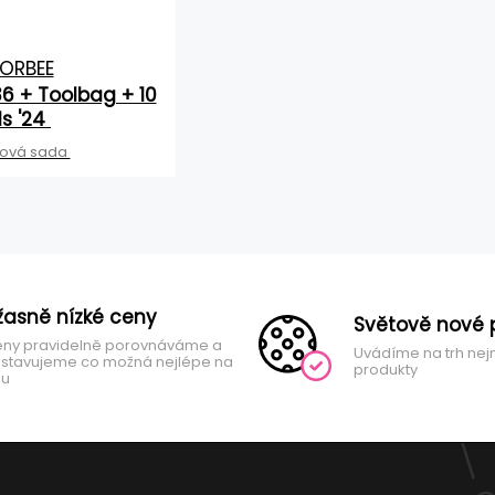
ORBEE
36 + Toolbag + 10
ls '24
lová sada
žasně nízké ceny
Světově nové 
ny pravidelně porovnáváme a
Uvádíme na trh nej
stavujeme co možná nejlépe na
produkty
hu