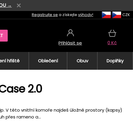
VOU →
Registrujte se
a získejte
výhody!
CZK
AT
0 Kč
Přihlásit se
ní hřiště
Oblečení
Obuv
Doplňky
Case 2.0
ip. V této vnitřní komoře najdeš úložné prostory (kapsy)
uh přes rameno a...