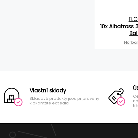
FLO
10x Albatross 
Bal
Florba
Ú
Vlastní sklady
Ce
Skladové produkty jsou připraveny
na
k okamžité expedici
tr