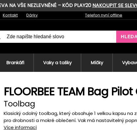
LEVA NA VŠE NEZLEVNĚNÉ – KÓD PLAY20
NAKOUPIT SE SLE
Kontakt
Dárky
Telefon nyní offline
HLED
Brankáři
Vaky a tašky
Míčky
Vybave
FLOORBEE TEAM Bag Pilot 
Toolbag
Klasický odolný toolbag, který obsahuje 1 velkou kapsu na z
pro drobnosti a mokré oblečení. Vak má nastavitelný popr
Více informací