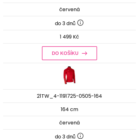
červená
do 3 dnů
1 499 Kč
DO KOŠÍKU
21TW_4-1191725-0505-164
164 cm
červená
do 3 dnů