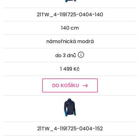
21TW_4-1191725-0404-140
140 cm
námořnická modrá
do 3 dnů
1 499 Kč
DO KOŠÍKU
21TW_4-1191725-0404-152