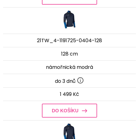
21TW_4-1191725-0404-128
128 cm
námořnická modrá
do 3 dnů
1 499 Kč
DO KOŠÍKU