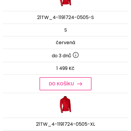
21TW_4-1191724-0505-S
S
červená
do 3 dnů
1 499 Kč
DO KOŠÍKU
21TW_4-1191724-0505-XL