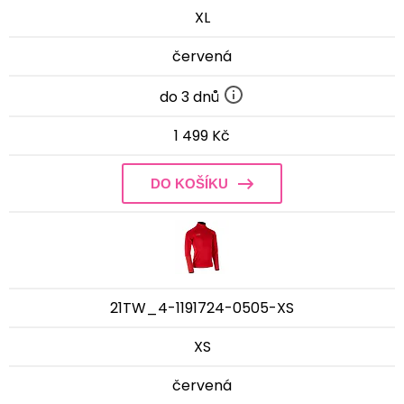
XL
červená
do 3 dnů
1 499 Kč
DO KOŠÍKU
21TW_4-1191724-0505-XS
XS
červená