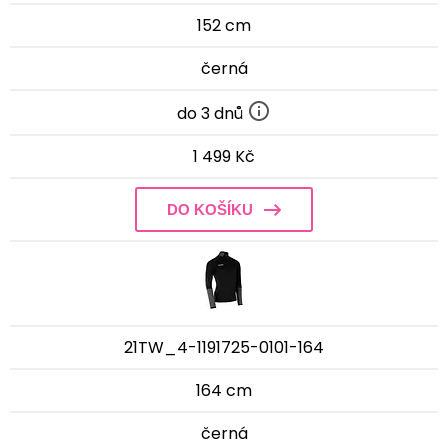
152 cm
černá
do 3 dnů
1 499 Kč
DO KOŠÍKU
21TW_4-1191725-0101-164
164 cm
černá