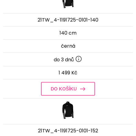
21TW_4-1191725-0101-140
140 cm
černá
do 3 dnů
1 499 Kč
DO KOŠÍKU
21TW_4-1191725-0101-152