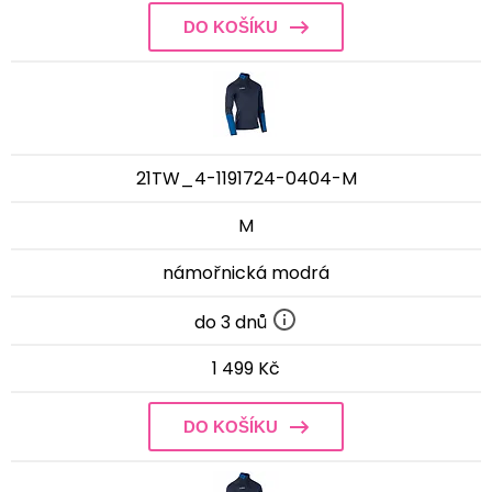
DO KOŠÍKU
21TW_4-1191724-0404-M
M
námořnická modrá
do 3 dnů
1 499 Kč
DO KOŠÍKU