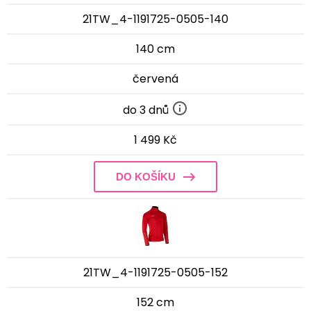
21TW_4-1191725-0505-140
140 cm
červená
do 3 dnů
1 499 Kč
DO KOŠÍKU
21TW_4-1191725-0505-152
152 cm