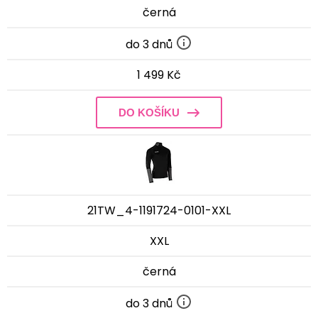
černá
do 3 dnů
1 499 Kč
DO KOŠÍKU
21TW_4-1191724-0101-XXL
XXL
černá
do 3 dnů