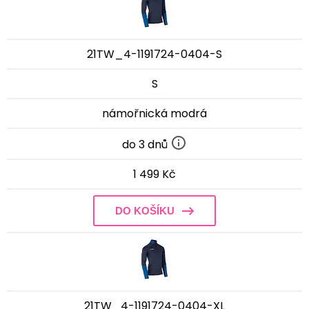
21TW_4-1191724-0404-S
S
námořnická modrá
do 3 dnů
1 499 Kč
DO KOŠÍKU
21TW_4-1191724-0404-XL