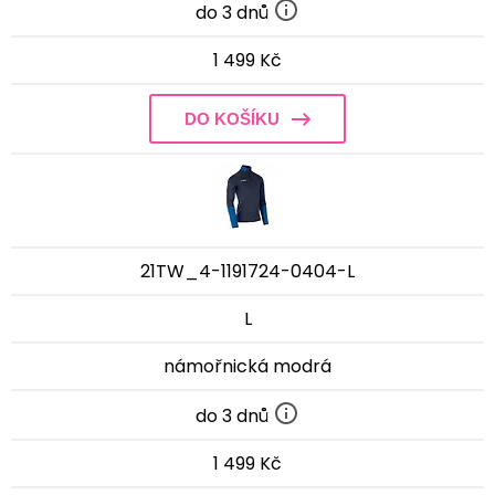
do 3 dnů
1 499 Kč
DO KOŠÍKU
21TW_4-1191724-0404-L
L
námořnická modrá
do 3 dnů
1 499 Kč