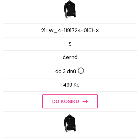
21TW_4-1191724-0101-S
S
černá
do 3 dnů
1 499 Kč
DO KOŠÍKU