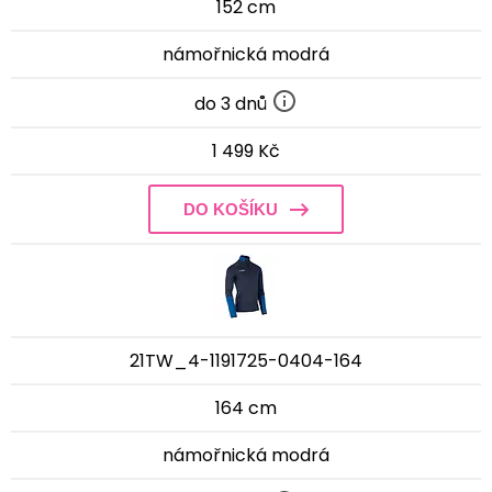
152 cm
námořnická modrá
do 3 dnů
1 499 Kč
DO KOŠÍKU
21TW_4-1191725-0404-164
164 cm
námořnická modrá