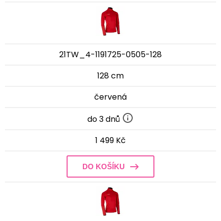
21TW_4-1191725-0505-128
128 cm
červená
do 3 dnů
1 499 Kč
DO KOŠÍKU