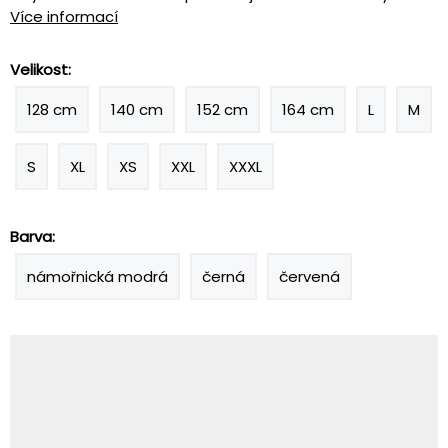
Více informací
Velikost:
128 cm
140 cm
152 cm
164 cm
L
M
S
XL
XS
XXL
XXXL
Barva:
námořnická modrá
černá
červená