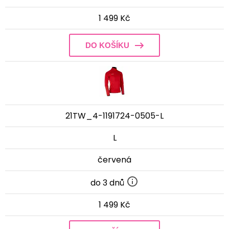
1 499 Kč
DO KOŠÍKU
21TW_4-1191724-0505-L
L
červená
do 3 dnů
1 499 Kč