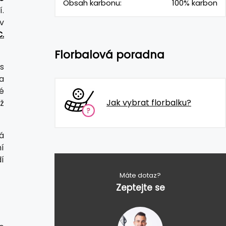
Obsah karbonu:
100% karbon
í.
v
.
Florbalová poradna
 s
a
é
Jak vybrat florbalku?
ž
á
í
dí
Máte dotaz?
Zeptejte se