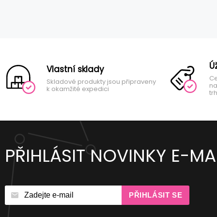
Ú
Vlastní sklady
Ce
Skladové produkty jsou připraveny
na
k okamžité expedici
tr
PŘIHLÁSIT NOVINKY E-MA
PŘIHLÁSIT SE