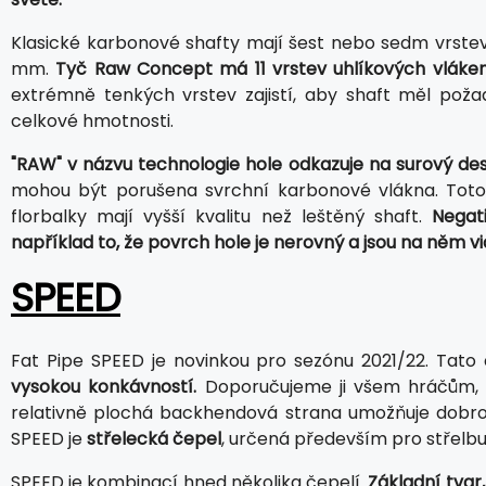
Klasické karbonové shafty mají šest nebo sedm vrstev 
mm.
Tyč Raw Concept má 11 vrstev uhlíkových vláken
extrémně tenkých vrstev zajistí, aby shaft měl poža
celkové hmotnosti.
"RAW" v názvu technologie hole odkazuje na surový desi
mohou být porušena svrchní karbonové vlákna. Toto 
florbalky mají vyšší kvalitu než leštěný shaft.
Negat
například to, že povrch hole je nerovný a jsou na něm vi
SPEED
Fat Pipe SPEED je novinkou pro sezónu 2021/22. Tato
vysokou konkávností.
Doporučujeme ji všem hráčům, k
relativně plochá backhendová strana umožňuje dobro
SPEED je
střelecká čepel
, určená především pro střelb
SPEED je kombinací hned několika čepelí.
Základní tvar,