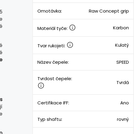
Omotávka:
Raw Concept grip
5
e
é
Karbon
Materiál tyče:
ré
Kulatý
Tvar rukojeti:
é
e
Název čepele:
SPEED
Tvrdost čepele:
Tvrdá
s
Certifikace IFF:
Ano
í
e
Typ shaftu:
rovný
ho