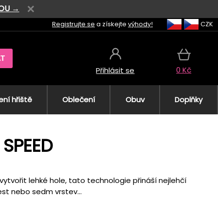
VOU →
Registrujte se
a získejte
výhody!
CZK
AT
0 Kč
Přihlásit se
ní hřiště
Oblečení
Obuv
Doplňky
 SPEED
vořit lehké hole, tato technologie přináší nejlehčí
est nebo sedm vrstev...