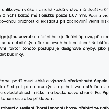
uhlíkových vláken, z nichž každá vrstva má tloušťku 0,1
, z nichž každá má tloušťku pouze 0,07 mm.
Použití víc
dovanou pružnost a elasticitu při zachování velmi nízk
gn jejího povrchu.
Leštění hole je finální úprava, při kte
se u neleštěných florbalových holí nestane! Neleštěn
ivní faktor tohoto postupu je designové chyby, jako j
dět bublinky.
 čepel patří mezi lehké a
výrazně předzahnuté čepele 
teří si potrpí na prudkých a pohotových střelách. Jej
u ovladatelnost míčku i na backandové straně. Fat Pip
u tahem a střelbu příklepem.
 zahnutí a zesílení (horní i spodní) hrany přebírá ze své