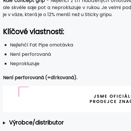
Raw concept grip
- Nejlehčí z tří nabízených omotáve
ale skvěle saje pot a neprokluzuje v rukou. Je velmi p
je v váze, která je o 12% menší než u Sticky gripu.
Klíčové vlastnosti:
Nejlehčí Fat Pipe omotávka
Není perforovaná
Neprokluzuje
Není perforovaná (=dírkovaná).
Výrobce/distributor