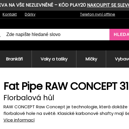
LEVA NA VŠE NEZLEVNĚNÉ – KÓD PLAY20
NAKOUPIT SE SLE
Kontakt
Dárky
Telefon nyní offline
HLED
Brankáři
Vaky a tašky
Míčky
Vybave
Fat Pipe RAW CONCEPT 31
Florbalová hůl
RAW CONCEPT Raw Concept je technologie, která dokáže vyt
florbalové hole na světě. Klasické karbonové shafty mají š
Více informací