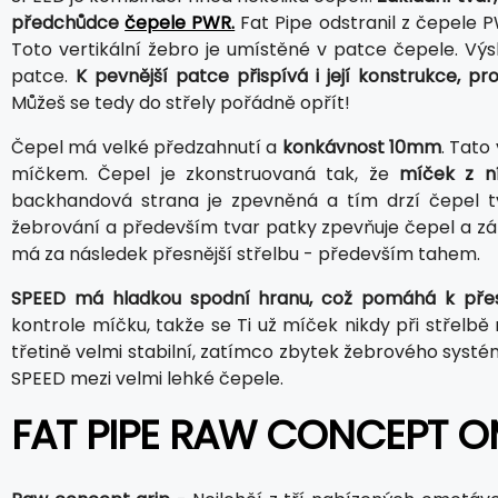
předchůdce
čepele PWR.
Fat Pipe odstranil z čepele PW
Toto vertikální žebro je umístěné v patce čepele. Výs
patce.
K pevnější patce přispívá i její konstrukce, 
Můžeš se tedy do střely pořádně opřít!
Čepel má velké předzahnutí a
konkávnost 10mm
. Tato
míčkem. Čepel je zkonstruovaná tak, že
míček z ní
backhandová strana je zpevněná a tím drzí čepel 
žebrování a především tvar patky zpevňuje čepel a zá
má za následek přesnější střelbu - především tahem.
SPEED má hladkou spodní hranu, což pomáhá k přes
kontrole míčku, takže se Ti už míček nikdy při střelb
třetině velmi stabilní, zatímco zbytek žebrového systém
SPEED mezi velmi lehké čepele.
FAT PIPE RAW CONCEPT 