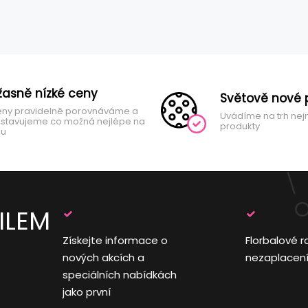
žasně nízké ceny
Světově nové 
ny pravidelně porovnáváme a
Uvádíme na trh nej
stavujeme co možná nejlépe na
produkty
hu
ILEM
Získejte informace o
Florbalové r
nových akcích a
nezaplacen
speciálních nabídkách
jako první