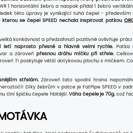
R 1 horizontální žebro a naopak přidal 1 žebro vertikáln
ledek této úpravy je vynikající tuhá čepel - především 
pro kterou se čepel SPEED nechala inspirovat patkou
ORC
 velká konkávnost a předzahnutí pozitivně ovlivňuje práci
 letí naprosto přesně a hlavně velmi rychle.
Patka 
tvar a zároveň
přesnou dráhu míčku při střele.
Celkov
roveň Ti poskytuje větší dotykovou plochu s míčkem. Co
nějším střelám.
Zároveň tato spodní hrana napomáh
ě neroztočí! Díky žebrům v patce je FatPipe SPEED v zadn
u činí špičku čepele hbitější.
Váha čepele je 70g
, což řa
OMOTÁVKA