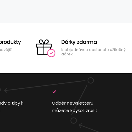
produkty
Dárky zdarma
novější
K objednávce dostanete užitečný
dárek
ady a tipy k
Odběr newsletteru
í
můžete kdykoli zrušit