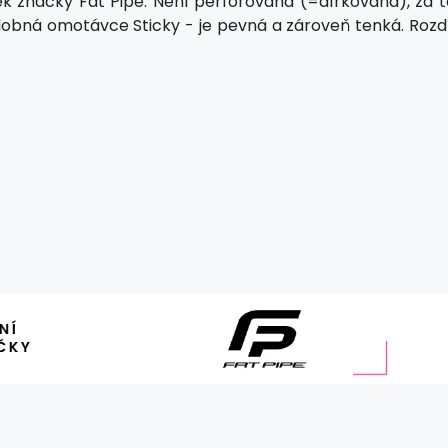
k značky Fat Pipe. Není perforovaná (=dírkovaná), za t
odobná omotávce Sticky - je pevná a zároveň tenká. Rozdí