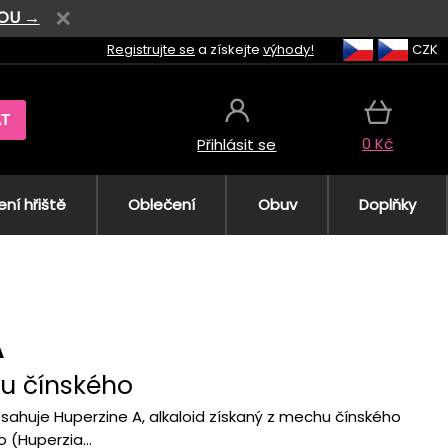
VOU →
Registrujte se
a získejte
výhody!
CZK
AT
0 Kč
Přihlásit se
ní hřiště
Oblečení
Obuv
Doplňky
A
hu čínského
bsahuje Huperzine A, alkaloid získaný z mechu čínského
 (Huperzia...