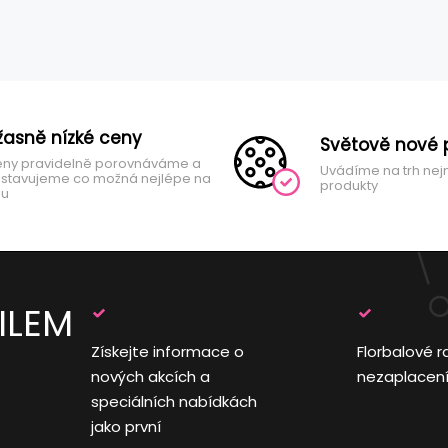
žasně nízké ceny
Světově nové 
ny pravidelně porovnáváme a
Uvádíme na trh nej
stavujeme co možná nejlépe na
produkty
hu
ILEM
Získejte informace o
Florbalové r
nových akcích a
nezaplacen
speciálních nabídkách
jako první