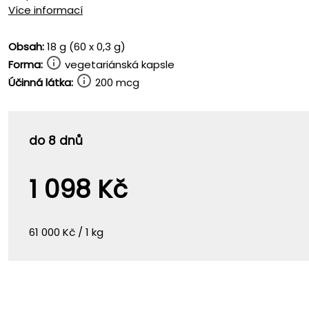
Více informací
Obsah:
18 g (60 x 0,3 g)
Forma:
vegetariánská kapsle
Účinná látka:
200 mcg
do 8 dnů
1 098 Kč
61 000 Kč / 1 kg