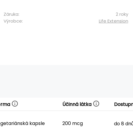
Záruka:
2 roky
Výrobce:
Life Extension
orma
Účinná látka
Dostup
getariánská kapsle
200 mcg
do 8 dn