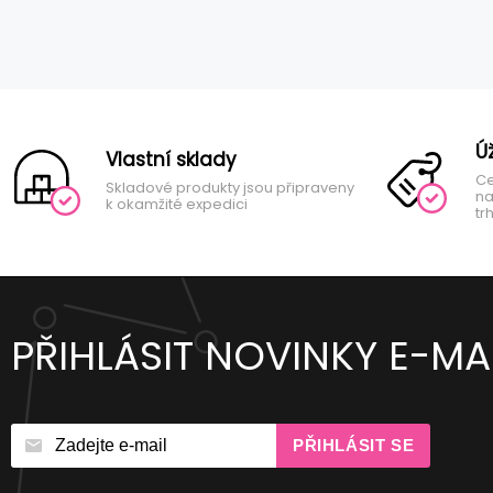
Ú
Vlastní sklady
Ce
Skladové produkty jsou připraveny
na
k okamžité expedici
tr
PŘIHLÁSIT NOVINKY E-MA
PŘIHLÁSIT SE