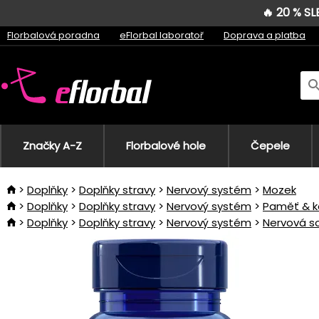
🔥 20 % S
Florbalová poradna
eFlorbal laboratoř
Doprava a platba
Značky A-Z
Florbalové hole
Čepele
Doplňky
Doplňky stravy
Nervový systém
Mozek
Doplňky
Doplňky stravy
Nervový systém
Paměť & k
Doplňky
Doplňky stravy
Nervový systém
Nervová s