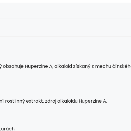
ý obsahuje Huperzine A, alkaloid získaný z mechu čínskéh
í rostlinný extrakt, zdroj alkaloidu Huperzine A.
turách.