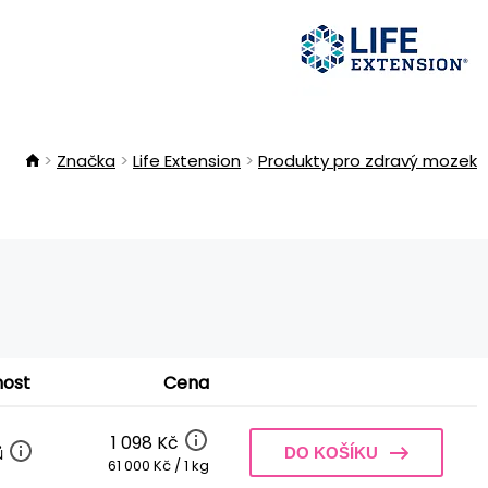
Značka
Life Extension
Produkty pro zdravý mozek
nost
Cena
1 098 Kč
ů
DO KOŠÍKU
61 000 Kč / 1 kg