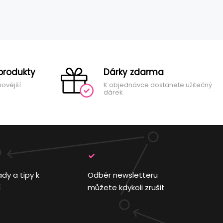
produkty
Dárky zdarma
novější
K objednávce dostanete užitečný
dárek
ady a tipy k
Odběr newsletteru
í
můžete kdykoli zrušit