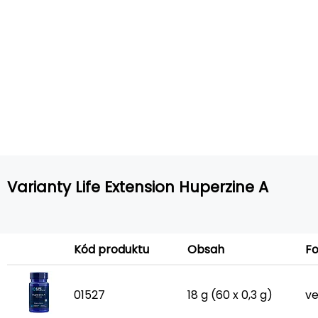
Varianty Life Extension Huperzine A
F
Kód produktu
Obsah
01527
18 g (60 x 0,3 g)
ve