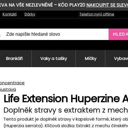
LEVA NA VŠE NEZLEVNĚNÉ – KÓD PLAY20
NAKOUPIT SE SLE
Kontakt
Dárky
Telefon nyní offline
HLED
Brankáři
Vaky a tašky
Míčky
Vybave
oncentrace
oustava
Life Extension Huperzine 
Doplněk stravy s extraktem z mec
Tento produkt je doplněk stravy v kapslové formě, který o
(Huperzia serrata). Klíčová složka: Extrakt z mechu čínského