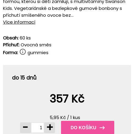
formou, kterou si děti zamilují, s multivitamíny Swanson
Kids. Vegetariánské a bezlepkové gumové bonbony s
příchutí smíšeného ovoce bez...
Více informací
Obsah:
60 ks
Příchuť:
Ovocná směs
Forma:
gummies
do 15 dnů
357 Kč
5,95 Kč / 1 kus
-
+
DO KOŠÍKU