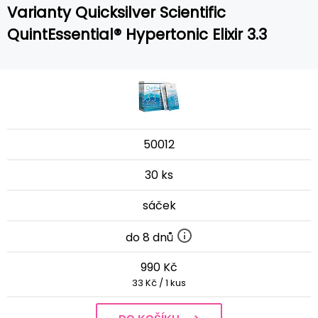
Varianty Quicksilver Scientific
QuintEssential® Hypertonic Elixir 3.3
50012
30 ks
sáček
do 8 dnů
990 Kč
33 Kč / 1 kus