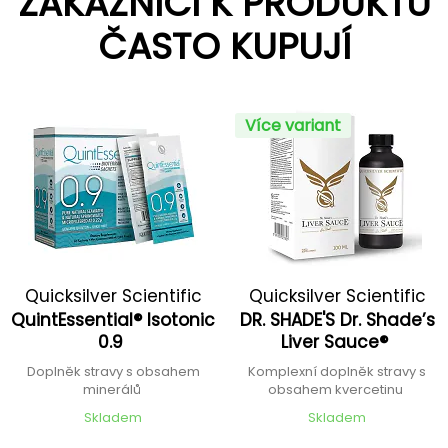
ZÁKAZNÍCI K PRODUKTU
ČASTO KUPUJÍ
Více variant
Quicksilver Scientific
Quicksilver Scientific
QuintEssential® Isotonic
DR. SHADE'S Dr. Shade’s
0.9
Liver Sauce®
Doplněk stravy s obsahem
Komplexní doplněk stravy s
minerálů
obsahem kvercetinu
Skladem
Skladem