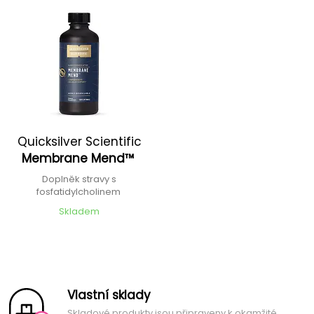
Quicksilver Scientific
Membrane Mend™
Doplněk stravy s
fosfatidylcholinem
Skladem
Vlastní sklady
Skladové produkty jsou připraveny k okamžité