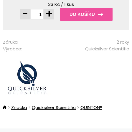
33 Kč / 1 kus
-
+
DO KOŠÍKU
Záruka:
2 roky
Výrobce:
Quicksilver Scientific
Značka
Quicksilver Scientific
QUINTON®