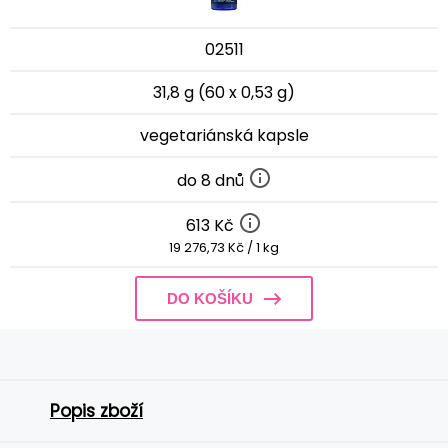
02511
31,8 g (60 x 0,53 g)
vegetariánská kapsle
do 8 dnů
613 Kč
19 276,73 Kč / 1 kg
DO KOŠÍKU
Popis zboží