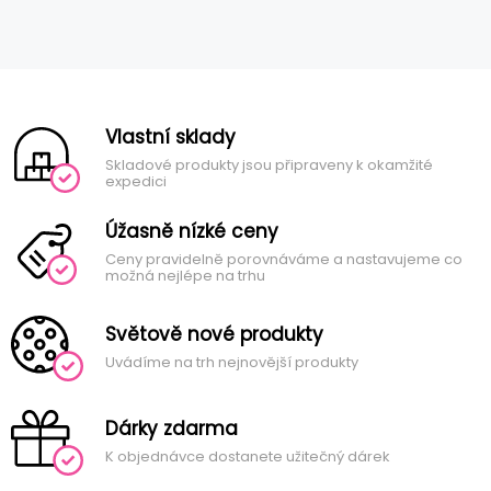
Vlastní sklady
Skladové produkty jsou připraveny k okamžité
expedici
Úžasně nízké ceny
Ceny pravidelně porovnáváme a nastavujeme co
možná nejlépe na trhu
Světově nové produkty
Uvádíme na trh nejnovější produkty
Dárky zdarma
K objednávce dostanete užitečný dárek