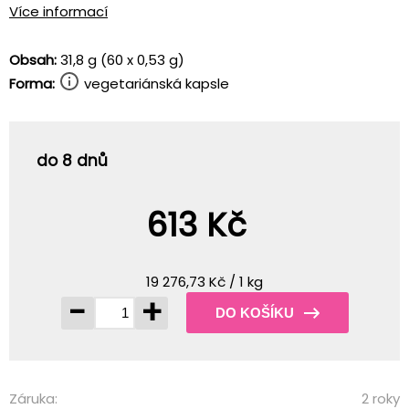
Více informací
Obsah:
31,8 g (60 x 0,53 g)
Forma:
vegetariánská kapsle
do 8 dnů
613 Kč
19 276,73 Kč / 1 kg
-
+
DO KOŠÍKU
Záruka:
2 roky