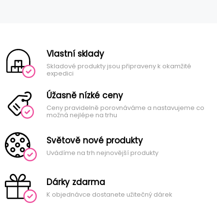
Vlastní sklady
Skladové produkty jsou připraveny k okamžité
expedici
Úžasně nízké ceny
Ceny pravidelně porovnáváme a nastavujeme co
možná nejlépe na trhu
Světově nové produkty
Uvádíme na trh nejnovější produkty
Dárky zdarma
K objednávce dostanete užitečný dárek